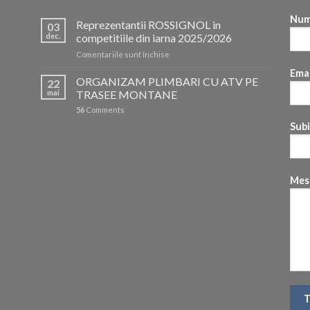
Num
Reprezentantii ROSSIGNOL in
03
dec.
competitiile din iarna 2025/2026
pentru
Comentariile sunt închise
Reprezentantii
Emai
ROSSIGNOL
ORGANIZAM PLIMBARI CU ATV PE
22
in
mai
TRASEE MONTANE
competitiile
56
Comments
din
iarna
Sub
2025/2026
Mes