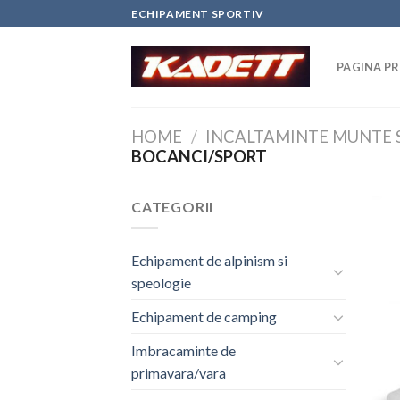
Skip
ECHIPAMENT SPORTIV
to
content
PAGINA PR
HOME
/
INCALTAMINTE MUNTE 
BOCANCI/SPORT
CATEGORII
Echipament de alpinism si
speologie
Echipament de camping
Imbracaminte de
primavara/vara