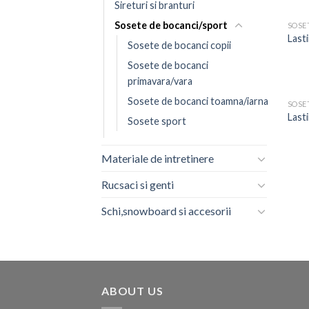
Sireturi si branturi
Sosete de bocanci/sport
SOSE
Last
Sosete de bocanci copii
Sosete de bocanci
primavara/vara
Sosete de bocanci toamna/iarna
SOSE
Last
Sosete sport
Materiale de intretinere
Rucsaci si genti
Schi,snowboard si accesorii
ABOUT US