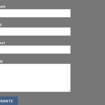
ele
l
iect
aj