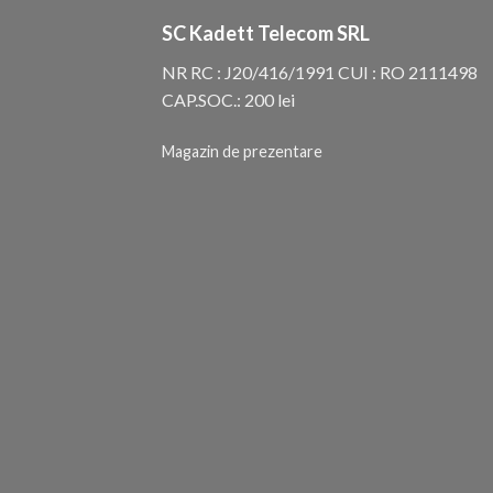
SC Kadett Telecom SRL
NR RC : J20/416/1991 CUI : RO 2111498
CAP.SOC.: 200 lei
Magazin de prezentare