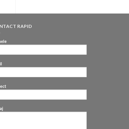
NTACT RAPID
ele
l
iect
aj