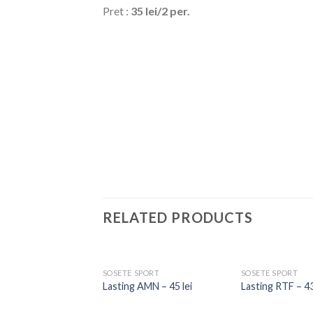
Pret :
35 lei/2 per.
RELATED PRODUCTS
SOSETE SPORT
SOSETE SPORT
E BOCANCI COPII
Lasting AMN – 45 lei
Lasting RTF – 43
arimi sosete