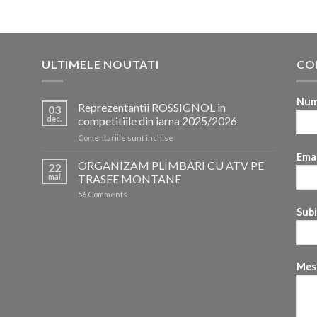
ULTIMELE NOUTATI
CO
Num
Reprezentantii ROSSIGNOL in
03
dec.
competitiile din iarna 2025/2026
pentru
Comentariile sunt închise
Reprezentantii
Emai
ROSSIGNOL
ORGANIZAM PLIMBARI CU ATV PE
22
in
mai
TRASEE MONTANE
competitiile
56
Comments
din
iarna
Sub
2025/2026
Mes