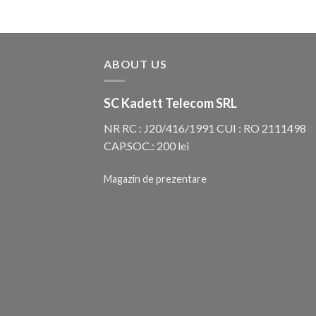
ABOUT US
SC Kadett Telecom SRL
NR RC : J20/416/1991 CUI : RO 2111498
CAP.SOC.: 200 lei
Magazin de prezentare