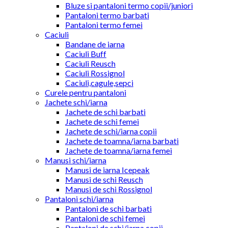
Bluze si pantaloni termo copii/juniori
Pantaloni termo barbati
Pantaloni termo femei
Caciuli
Bandane de iarna
Caciuli Buff
Caciuli Reusch
Caciuli Rossignol
Caciuli,cagule,sepci
Curele pentru pantaloni
Jachete schi/iarna
Jachete de schi barbati
Jachete de schi femei
Jachete de schi/iarna copii
Jachete de toamna/iarna barbati
Jachete de toamna/iarna femei
Manusi schi/iarna
Manusi de iarna Icepeak
Manusi de schi Reusch
Manusi de schi Rossignol
Pantaloni schi/iarna
Pantaloni de schi barbati
Pantaloni de schi femei
Pantaloni de schi/iarna copii