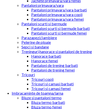
Jachete primavara/vara femei
Pantaloni primavara/vara
Pantaloni primavara/vara barbati
Pantaloni primavara/vara copii
Pantaloni primavara/vara femei
Pantaloni scurti si bermude
Pantaloni scurti si bermude barbati
Pantaloni scurti si bermude femei
Parazapezi/Jambiere
Pelerine de ploaie
Sepci si bandane
Treninguri,hanorace si pantaloni de trening
Hanorace barbati
Hanorace femei
Pantaloni de trening barbati
Pantaloni de trening femei
Tricouri
Tricouri copii
Tricouri si camasi barbati
Tricouri si camasi femei
Imbracaminte de toamna/iarna
Bluze si pantaloni termo
Bluza termo barbati
Bluza termo femei