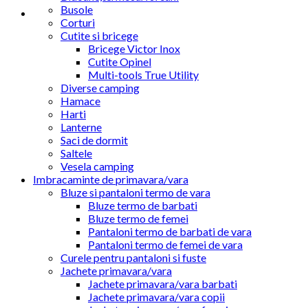
Busole
Corturi
Cutite si bricege
Bricege Victor Inox
Cutite Opinel
Multi-tools True Utility
Diverse camping
Hamace
Harti
Lanterne
Saci de dormit
Saltele
Vesela camping
Imbracaminte de primavara/vara
Bluze si pantaloni termo de vara
Bluze termo de barbati
Bluze termo de femei
Pantaloni termo de barbati de vara
Pantaloni termo de femei de vara
Curele pentru pantaloni si fuste
Jachete primavara/vara
Jachete primavara/vara barbati
Jachete primavara/vara copii