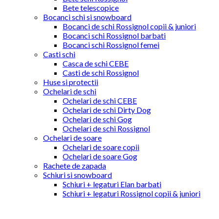
Bete telescopice
Bocanci schi si snowboard
Bocanci de schi Rossignol copii & juniori
Bocanci schi Rossignol barbati
Bocanci schi Rossignol femei
Casti schi
Casca de schi CEBE
Casti de schi Rossignol
Huse si protectii
Ochelari de schi
Ochelari de schi CEBE
Ochelari de schi Dirty Dog
Ochelari de schi Gog
Ochelari de schi Rossignol
Ochelari de soare
Ochelari de soare copii
Ochelari de soare Gog
Rachete de zapada
Schiuri si snowboard
Schiuri + legaturi Elan barbati
Schiuri + legaturi Rossignol copii & juniori