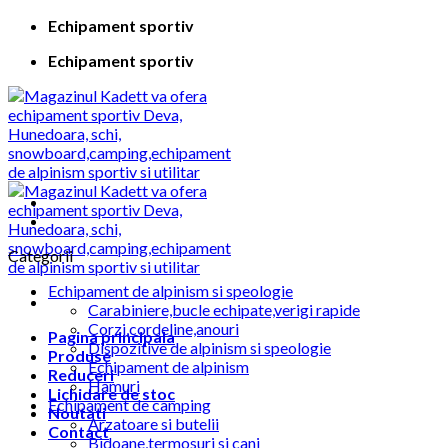
Skip
Echipament sportiv
to
Echipament sportiv
content
Categorii
Echipament de alpinism si speologie
Carabiniere,bucle echipate,verigi rapide
Corzi,cordeline,anouri
Pagina principala
Dispozitive de alpinism si speologie
Produse
Echipament de alpinism
Reduceri
Hamuri
Lichidare de stoc
Echipament de camping
Noutati
Arzatoare si butelii
Contact
Bidoane,termosuri si cani