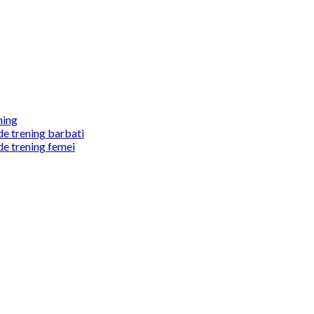
ning
de trening barbati
de trening femei