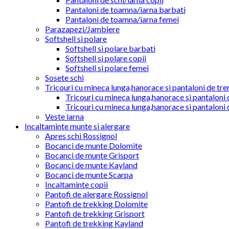
Pantaloni de toamna/iarna barbati
Pantaloni de toamna/iarna femei
Parazapezi/Jambiere
Softshell si polare
Softshell si polare barbati
Softshell si polare copii
Softshell si polare femei
Sosete schi
Tricouri cu mineca lunga,hanorace si pantaloni de tre
Tricouri cu mineca lunga,hanorace si pantaloni 
Tricouri cu mineca lunga,hanorace si pantaloni 
Veste iarna
Incaltaminte munte si alergare
Apres schi Rossignol
Bocanci de munte Dolomite
Bocanci de munte Grisport
Bocanci de munte Kayland
Bocanci de munte Scarpa
Incaltaminte copii
Pantofi de alergare Rossignol
Pantofi de trekking Dolomite
Pantofi de trekking Grisport
Pantofi de trekking Kayland