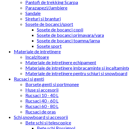
Pantofi de trekking Scarpa
Parazapezi/Jambiere
Sandale
Sireturi si branturi
Sosete de bocanci/sport
Sosete de bocanci copii
Sosete de bocanci primavara/vara
Sosete de bocanci toamna/iarna
Sosete sport
Materiale de intretinere
Incalzitoare
Materiale de intretinere echipament
Materiale de intretinere imbracaminte si incaltamint
Materiale de intretinere pentru schiuri si snowboard
Rucsaci si genti
Borsete,genti si portmonee
Huse si accesorii
Rucsaci 10 - 40 L
Rucsaci 40 - 60 L
Rucsaci 60 - 80 L
Rucsaci de oras
Schi,snowboard si accesorii
Bete schi si telescopice
Bete schi Rossignol