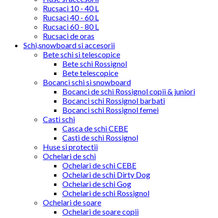
Rucsaci 10 - 40 L
Rucsaci 40 - 60 L
Rucsaci 60 - 80 L
Rucsaci de oras
Schi,snowboard si accesorii
Bete schi si telescopice
Bete schi Rossignol
Bete telescopice
Bocanci schi si snowboard
Bocanci de schi Rossignol copii & juniori
Bocanci schi Rossignol barbati
Bocanci schi Rossignol femei
Casti schi
Casca de schi CEBE
Casti de schi Rossignol
Huse si protectii
Ochelari de schi
Ochelari de schi CEBE
Ochelari de schi Dirty Dog
Ochelari de schi Gog
Ochelari de schi Rossignol
Ochelari de soare
Ochelari de soare copii