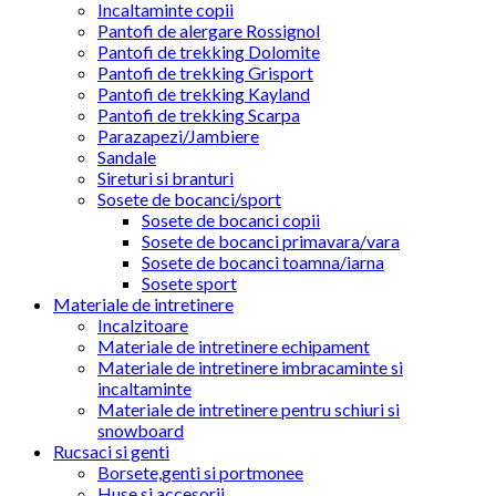
Incaltaminte copii
Pantofi de alergare Rossignol
Pantofi de trekking Dolomite
Pantofi de trekking Grisport
Pantofi de trekking Kayland
Pantofi de trekking Scarpa
Parazapezi/Jambiere
Sandale
Sireturi si branturi
Sosete de bocanci/sport
Sosete de bocanci copii
Sosete de bocanci primavara/vara
Sosete de bocanci toamna/iarna
Sosete sport
Materiale de intretinere
Incalzitoare
Materiale de intretinere echipament
Materiale de intretinere imbracaminte si
incaltaminte
Materiale de intretinere pentru schiuri si
snowboard
Rucsaci si genti
Borsete,genti si portmonee
Huse si accesorii