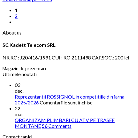
1
2
About us
SC Kadett Telecom SRL
NR RC : J20/416/1991 CUI : RO 2111498 CAP.SOC.: 200 lei
Magazin de prezentare
Ultimele noutati
03
dec.
Reprezentantii ROSSIGNOL in competitiile din iarna
pentru
2025/2026
Comentariile sunt închise
Reprezentantii
22
ROSSIGNOL
mai
in
ORGANIZAM PLIMBARI CU ATV PE TRASEE
competitiile
MONTANE
56
Comments
din
Contact rapid
iarna