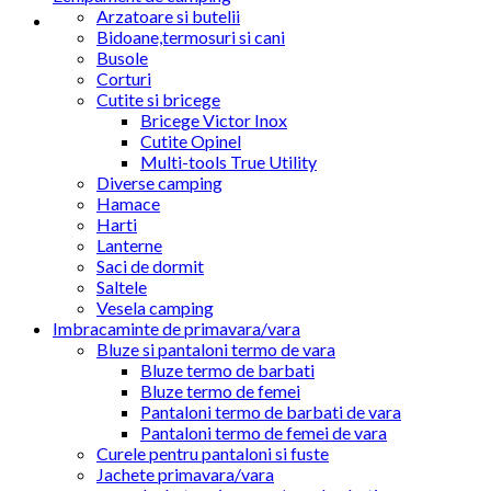
Arzatoare si butelii
Bidoane,termosuri si cani
Busole
Corturi
Cutite si bricege
Bricege Victor Inox
Cutite Opinel
Multi-tools True Utility
Diverse camping
Hamace
Harti
Lanterne
Saci de dormit
Saltele
Vesela camping
Imbracaminte de primavara/vara
Bluze si pantaloni termo de vara
Bluze termo de barbati
Bluze termo de femei
Pantaloni termo de barbati de vara
Pantaloni termo de femei de vara
Curele pentru pantaloni si fuste
Jachete primavara/vara