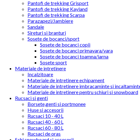
Pantofi de trekking Grisport
Pantofi de trekking Kayland
Pantofi de trekking Scarpa
Parazapezi/Jambiere
Sandale
Sireturi si branturi
Sosete de bocanci/sport
Sosete de bocanci copii
Sosete de bocanci primavara/vara
Sosete de bocanci toamna/iarna
Sosete sport
Materiale de intretinere
Incalzitoare
Materiale de intretinere echipament
Materiale de intretinere imbracaminte si incaltamint
Materiale de intretinere pentru schiuri si snowboard
Rucsaci si genti
Borsete,genti si portmonee
Huse si accesorii
Rucsaci 10 - 40 L
Rucsaci 40 - 60 L
Rucsaci 60 - 80 L
Rucsaci de oras
Schi,snowboard si accesorii