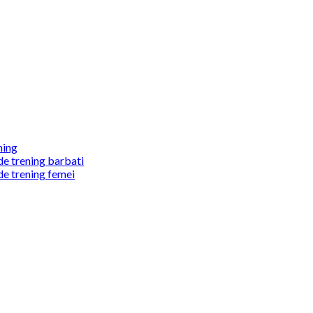
ning
de trening barbati
de trening femei