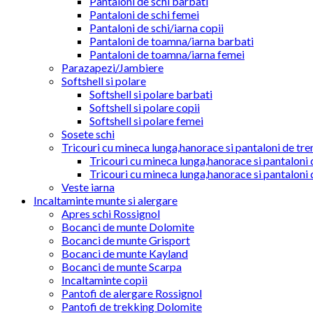
Pantaloni de schi barbati
Pantaloni de schi femei
Pantaloni de schi/iarna copii
Pantaloni de toamna/iarna barbati
Pantaloni de toamna/iarna femei
Parazapezi/Jambiere
Softshell si polare
Softshell si polare barbati
Softshell si polare copii
Softshell si polare femei
Sosete schi
Tricouri cu mineca lunga,hanorace si pantaloni de tre
Tricouri cu mineca lunga,hanorace si pantaloni 
Tricouri cu mineca lunga,hanorace si pantaloni 
Veste iarna
Incaltaminte munte si alergare
Apres schi Rossignol
Bocanci de munte Dolomite
Bocanci de munte Grisport
Bocanci de munte Kayland
Bocanci de munte Scarpa
Incaltaminte copii
Pantofi de alergare Rossignol
Pantofi de trekking Dolomite