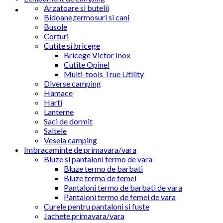
Arzatoare si butelii
Bidoane,termosuri si cani
Busole
Corturi
Cutite si bricege
Bricege Victor Inox
Cutite Opinel
Multi-tools True Utility
Diverse camping
Hamace
Harti
Lanterne
Saci de dormit
Saltele
Vesela camping
Imbracaminte de primavara/vara
Bluze si pantaloni termo de vara
Bluze termo de barbati
Bluze termo de femei
Pantaloni termo de barbati de vara
Pantaloni termo de femei de vara
Curele pentru pantaloni si fuste
Jachete primavara/vara