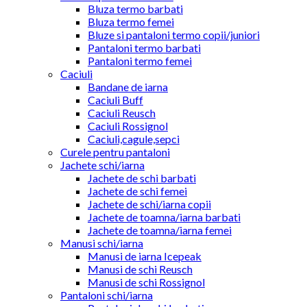
Bluza termo barbati
Bluza termo femei
Bluze si pantaloni termo copii/juniori
Pantaloni termo barbati
Pantaloni termo femei
Caciuli
Bandane de iarna
Caciuli Buff
Caciuli Reusch
Caciuli Rossignol
Caciuli,cagule,sepci
Curele pentru pantaloni
Jachete schi/iarna
Jachete de schi barbati
Jachete de schi femei
Jachete de schi/iarna copii
Jachete de toamna/iarna barbati
Jachete de toamna/iarna femei
Manusi schi/iarna
Manusi de iarna Icepeak
Manusi de schi Reusch
Manusi de schi Rossignol
Pantaloni schi/iarna