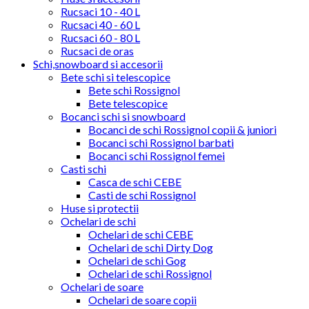
Rucsaci 10 - 40 L
Rucsaci 40 - 60 L
Rucsaci 60 - 80 L
Rucsaci de oras
Schi,snowboard si accesorii
Bete schi si telescopice
Bete schi Rossignol
Bete telescopice
Bocanci schi si snowboard
Bocanci de schi Rossignol copii & juniori
Bocanci schi Rossignol barbati
Bocanci schi Rossignol femei
Casti schi
Casca de schi CEBE
Casti de schi Rossignol
Huse si protectii
Ochelari de schi
Ochelari de schi CEBE
Ochelari de schi Dirty Dog
Ochelari de schi Gog
Ochelari de schi Rossignol
Ochelari de soare
Ochelari de soare copii