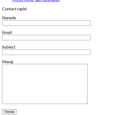
din
Contact rapid
iarna
2025/2026
Numele
Email
Subiect
Mesaj