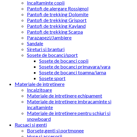
Incaltaminte copii
Pantofi de alergare Rossignol
Pantofi de trekking Dolomite
Pantofi de trekking Grisport
Pantofi de trekking Kayland
Pantofi de trekking Scarpa
Parazapezi/Jambiere
Sandale
Sireturi si branturi
Sosete de bocanci/sport
Sosete de bocanci copii
Sosete de bocanci primavara/vara
Sosete de bocanci toamna/iarna
Sosete sport
Materiale de intretinere
Incalzitoare
Materiale de intretinere echipament
Materiale de intretinere imbracaminte si
incaltaminte
Materiale de intretinere pentru schiuri si
snowboard
Rucsaci si genti
Borsete,genti si portmonee
Huse si accesorii