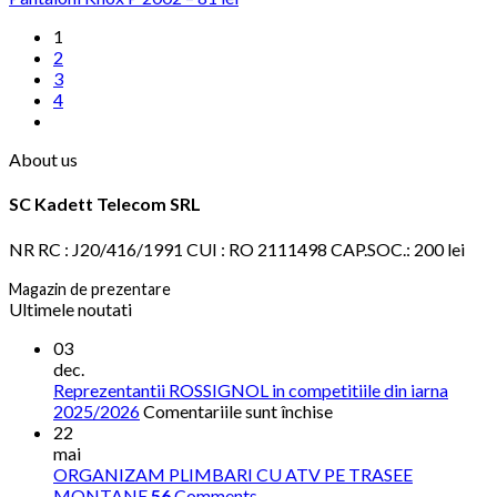
1
2
3
4
About us
SC Kadett Telecom SRL
NR RC : J20/416/1991 CUI : RO 2111498 CAP.SOC.: 200 lei
Magazin de prezentare
Ultimele noutati
03
dec.
Reprezentantii ROSSIGNOL in competitiile din iarna
pentru
2025/2026
Comentariile sunt închise
Reprezentantii
22
ROSSIGNOL
mai
in
ORGANIZAM PLIMBARI CU ATV PE TRASEE
competitiile
MONTANE
56
Comments