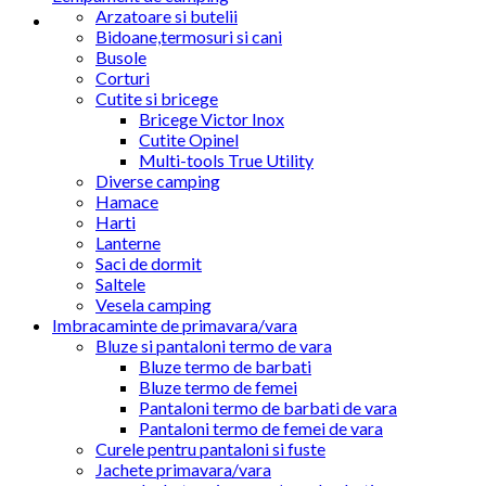
Arzatoare si butelii
Bidoane,termosuri si cani
Busole
Corturi
Cutite si bricege
Bricege Victor Inox
Cutite Opinel
Multi-tools True Utility
Diverse camping
Hamace
Harti
Lanterne
Saci de dormit
Saltele
Vesela camping
Imbracaminte de primavara/vara
Bluze si pantaloni termo de vara
Bluze termo de barbati
Bluze termo de femei
Pantaloni termo de barbati de vara
Pantaloni termo de femei de vara
Curele pentru pantaloni si fuste
Jachete primavara/vara