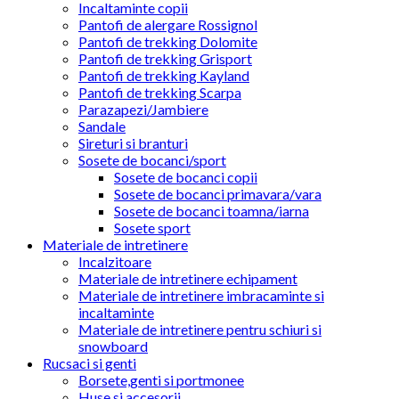
Incaltaminte copii
Pantofi de alergare Rossignol
Pantofi de trekking Dolomite
Pantofi de trekking Grisport
Pantofi de trekking Kayland
Pantofi de trekking Scarpa
Parazapezi/Jambiere
Sandale
Sireturi si branturi
Sosete de bocanci/sport
Sosete de bocanci copii
Sosete de bocanci primavara/vara
Sosete de bocanci toamna/iarna
Sosete sport
Materiale de intretinere
Incalzitoare
Materiale de intretinere echipament
Materiale de intretinere imbracaminte si
incaltaminte
Materiale de intretinere pentru schiuri si
snowboard
Rucsaci si genti
Borsete,genti si portmonee
Huse si accesorii