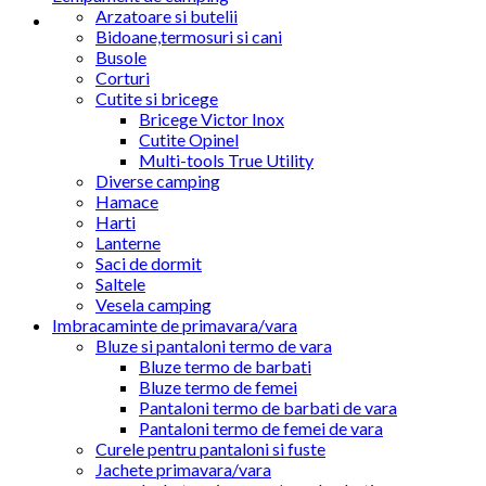
Arzatoare si butelii
Bidoane,termosuri si cani
Busole
Corturi
Cutite si bricege
Bricege Victor Inox
Cutite Opinel
Multi-tools True Utility
Diverse camping
Hamace
Harti
Lanterne
Saci de dormit
Saltele
Vesela camping
Imbracaminte de primavara/vara
Bluze si pantaloni termo de vara
Bluze termo de barbati
Bluze termo de femei
Pantaloni termo de barbati de vara
Pantaloni termo de femei de vara
Curele pentru pantaloni si fuste
Jachete primavara/vara