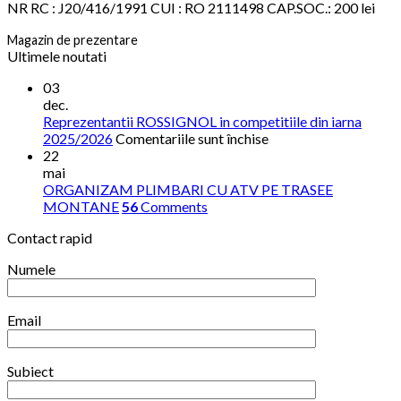
NR RC : J20/416/1991 CUI : RO 2111498 CAP.SOC.: 200 lei
Magazin de prezentare
Ultimele noutati
03
dec.
Reprezentantii ROSSIGNOL in competitiile din iarna
pentru
2025/2026
Comentariile sunt închise
Reprezentantii
22
ROSSIGNOL
mai
in
ORGANIZAM PLIMBARI CU ATV PE TRASEE
competitiile
MONTANE
56
Comments
din
Contact rapid
iarna
2025/2026
Numele
Email
Subiect