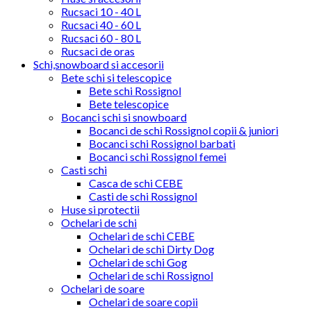
Rucsaci 10 - 40 L
Rucsaci 40 - 60 L
Rucsaci 60 - 80 L
Rucsaci de oras
Schi,snowboard si accesorii
Bete schi si telescopice
Bete schi Rossignol
Bete telescopice
Bocanci schi si snowboard
Bocanci de schi Rossignol copii & juniori
Bocanci schi Rossignol barbati
Bocanci schi Rossignol femei
Casti schi
Casca de schi CEBE
Casti de schi Rossignol
Huse si protectii
Ochelari de schi
Ochelari de schi CEBE
Ochelari de schi Dirty Dog
Ochelari de schi Gog
Ochelari de schi Rossignol
Ochelari de soare
Ochelari de soare copii