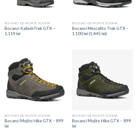
BOCANCI DE MUNTE SCARPA
BOCANCI DE MUNTE SCARPA
Bocanci KailashTrek GTX –
Bocanci Mescalito Trek GTX –
1.119 lei
1.100 lei (1.445 lei)
BOCANCI DE MUNTE SCARPA
BOCANCI DE MUNTE SCARPA
Bocanci Mojito Hike GTX – 899
Bocanci Mojito Hike GTX – 899
lei
lei