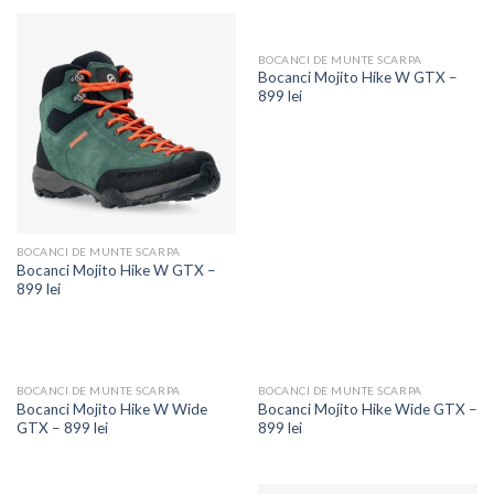
BOCANCI DE MUNTE SCARPA
Bocanci Mojito Hike W GTX –
899 lei
BOCANCI DE MUNTE SCARPA
Bocanci Mojito Hike W GTX –
899 lei
BOCANCI DE MUNTE SCARPA
BOCANCI DE MUNTE SCARPA
Bocanci Mojito Hike W Wide
Bocanci Mojito Hike Wide GTX –
GTX – 899 lei
899 lei