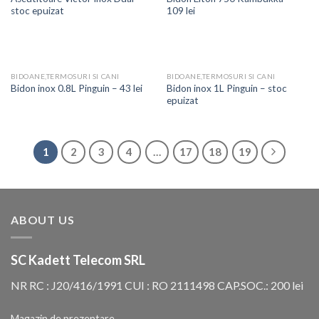
stoc epuizat
109 lei
BIDOANE,TERMOSURI SI CANI
BIDOANE,TERMOSURI SI CANI
Bidon inox 1L Pinguin – stoc
Bidon inox 0.8L Pinguin – 43 lei
epuizat
1
2
3
4
…
17
18
19
ABOUT US
SC Kadett Telecom SRL
NR RC : J20/416/1991 CUI : RO 2111498 CAP.SOC.: 200 lei
Magazin de prezentare