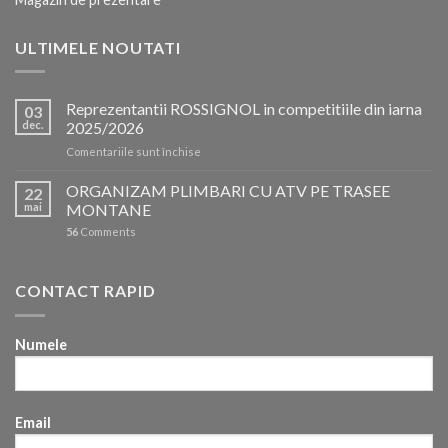
ULTIMELE NOUTATI
Reprezentantii ROSSIGNOL in competitiile din iarna
03
dec.
2025/2026
pentru
Comentariile sunt închise
Reprezentantii
ROSSIGNOL
ORGANIZAM PLIMBARI CU ATV PE TRASEE
22
in
mai
MONTANE
competitiile
56
Comments
din
iarna
2025/2026
CONTACT RAPID
Numele
Email