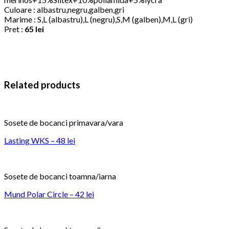
Culoare : albastru,negru,galben,gri
Marime : S,L (albastru),L (negru),S,M (galben),M,L (gri)
Pret :
65 lei
Related products
Sosete de bocanci primavara/vara
Lasting WKS – 48 lei
Sosete de bocanci toamna/iarna
Mund Polar Circle – 42 lei