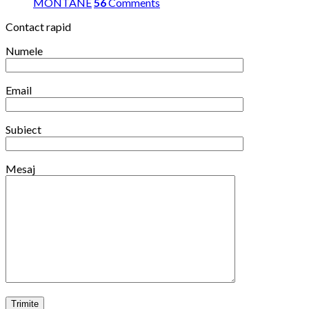
competitiile
MONTANE
56
Comments
din
Contact rapid
iarna
2025/2026
Numele
Email
Subiect
Mesaj