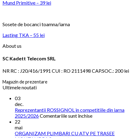
Mund Primitive – 39 lei
Sosete de bocanci toamna/iarna
Lasting TKA – 55 lei
About us
SC Kadett Telecom SRL
NR RC : J20/416/1991 CUI : RO 2111498 CAP.SOC.: 200 lei
Magazin de prezentare
Ultimele noutati
03
dec.
Reprezentantii ROSSIGNOL in competitiile din iarna
pentru
2025/2026
Comentariile sunt închise
Reprezentantii
22
ROSSIGNOL
mai
in
ORGANIZAM PLIMBARI CU ATV PE TRASEE