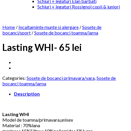
Schiuri + legaturi Elan barbati
Schiuri + legaturi Rossignol copii & juniori
Home
/
Incaltaminte munte si alergare
/
Sosete de
bocanci/sport
/
Sosete de bocanci toamna/iarna
Lasting WHI- 65 lei
Categories:
Sosete de bocanci primavara/vara
,
Sosete de
bocanci toamna/iarna
Description
Lasting WHI
Model de toamna/primavara,unisex
Material : 70%lana
merinos+15%Siltex+10%poliamida+5%lycra