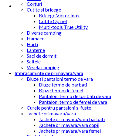
Corturi
Cutite si bricege
Bricege Victor Inox
Cutite Opinel
Multi-tools True Utility
Diverse camping
Hamace
Harti
Lanterne
Saci de dormit
Saltele
Vesela camping
Imbracaminte de primavara/vara
Bluze si pantaloni termo de vara
Bluze termo de barbati
Bluze termo de femei
Pantaloni termo de barbati de vara
Pantaloni termo de femei de vara
Curele pentru pantaloni si fuste
Jachete primavara/vara
Jachete primavara/vara barbati
Jachete primavara/vara copii
Jachete primavara/vara femei