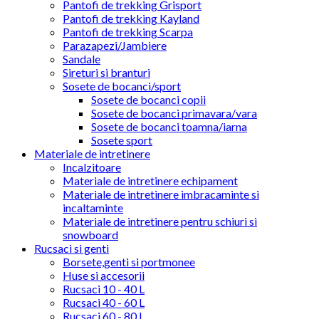
Pantofi de trekking Grisport
Pantofi de trekking Kayland
Pantofi de trekking Scarpa
Parazapezi/Jambiere
Sandale
Sireturi si branturi
Sosete de bocanci/sport
Sosete de bocanci copii
Sosete de bocanci primavara/vara
Sosete de bocanci toamna/iarna
Sosete sport
Materiale de intretinere
Incalzitoare
Materiale de intretinere echipament
Materiale de intretinere imbracaminte si
incaltaminte
Materiale de intretinere pentru schiuri si
snowboard
Rucsaci si genti
Borsete,genti si portmonee
Huse si accesorii
Rucsaci 10 - 40 L
Rucsaci 40 - 60 L
Rucsaci 60 - 80 L