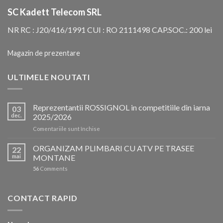
SC Kadett Telecom SRL
NR RC : J20/416/1991 CUI : RO 2111498 CAP.SOC.: 200 lei
Magazin de prezentare
ULTIMELE NOUTATI
Reprezentantii ROSSIGNOL in competitiile din iarna
03
dec.
2025/2026
pentru
Comentariile sunt închise
Reprezentantii
ROSSIGNOL
ORGANIZAM PLIMBARI CU ATV PE TRASEE
22
in
mai
MONTANE
competitiile
56
Comments
din
iarna
2025/2026
CONTACT RAPID