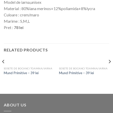
Model de iarna,unisex
Material : 80%lana merinos+12%poliamida+8%lycra
Culoare : crem/maro
Marime : S,M,L
Pret :
78 lei
RELATED PRODUCTS
SOSETE DE BOCANCI TOAMNA/IARNA
SOSETE DE BOCANCI TOAMNA/IARNA
Mund Primitive – 39 lei
Mund Primitive – 39 lei
ABOUT US