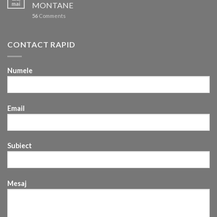
in
mai
MONTANE
competitiile
56
Comments
din
iarna
2025/2026
CONTACT RAPID
Numele
Email
Subiect
Mesaj