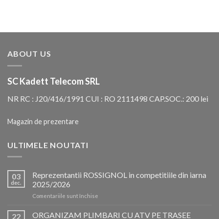
ABOUT US
SC Kadett Telecom SRL
NR RC : J20/416/1991 CUI : RO 2111498 CAP.SOC.: 200 lei
Magazin de prezentare
ULTIMELE NOUTATI
Reprezentantii ROSSIGNOL in competitiile din iarna
03
dec.
2025/2026
pentru
Comentariile sunt închise
Reprezentantii
ROSSIGNOL
ORGANIZAM PLIMBARI CU ATV PE TRASEE
22