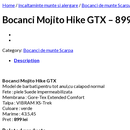
Home
/
Incaltaminte munte si alergare
/
Bocanci de munte Scarp
Bocanci Mojito Hike GTX – 899
Category:
Bocanci de munte Scarpa
Description
Bocanci Mojito Hike GTX
Model de barbati,pentru tot anul,cu calapod normal
Fete : piele Suede impermeabilizata
Membrana : Gore-Tex Extended Comfort
Talpa : VIBRAM XS-Trek
Culoare : verde
Marime : 43.5,45
Pret :
899 lei