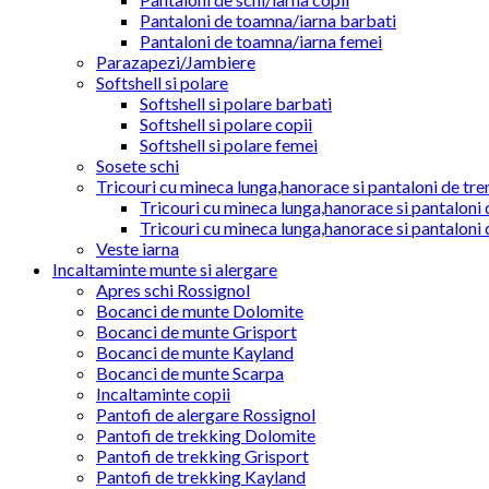
Pantaloni de toamna/iarna barbati
Pantaloni de toamna/iarna femei
Parazapezi/Jambiere
Softshell si polare
Softshell si polare barbati
Softshell si polare copii
Softshell si polare femei
Sosete schi
Tricouri cu mineca lunga,hanorace si pantaloni de tre
Tricouri cu mineca lunga,hanorace si pantaloni 
Tricouri cu mineca lunga,hanorace si pantaloni 
Veste iarna
Incaltaminte munte si alergare
Apres schi Rossignol
Bocanci de munte Dolomite
Bocanci de munte Grisport
Bocanci de munte Kayland
Bocanci de munte Scarpa
Incaltaminte copii
Pantofi de alergare Rossignol
Pantofi de trekking Dolomite
Pantofi de trekking Grisport
Pantofi de trekking Kayland