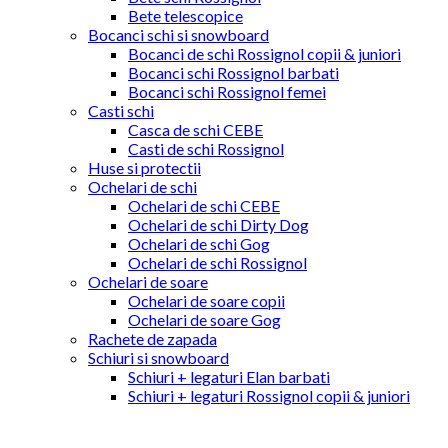
Bete telescopice
Bocanci schi si snowboard
Bocanci de schi Rossignol copii & juniori
Bocanci schi Rossignol barbati
Bocanci schi Rossignol femei
Casti schi
Casca de schi CEBE
Casti de schi Rossignol
Huse si protectii
Ochelari de schi
Ochelari de schi CEBE
Ochelari de schi Dirty Dog
Ochelari de schi Gog
Ochelari de schi Rossignol
Ochelari de soare
Ochelari de soare copii
Ochelari de soare Gog
Rachete de zapada
Schiuri si snowboard
Schiuri + legaturi Elan barbati
Schiuri + legaturi Rossignol copii & juniori