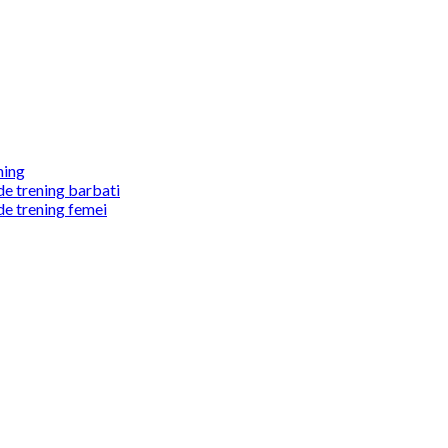
ning
de trening barbati
de trening femei