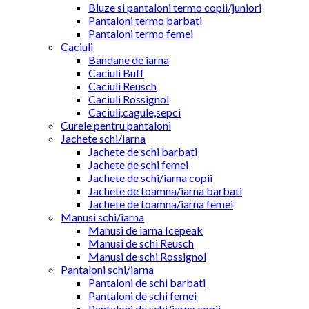
Bluze si pantaloni termo copii/juniori
Pantaloni termo barbati
Pantaloni termo femei
Caciuli
Bandane de iarna
Caciuli Buff
Caciuli Reusch
Caciuli Rossignol
Caciuli,cagule,sepci
Curele pentru pantaloni
Jachete schi/iarna
Jachete de schi barbati
Jachete de schi femei
Jachete de schi/iarna copii
Jachete de toamna/iarna barbati
Jachete de toamna/iarna femei
Manusi schi/iarna
Manusi de iarna Icepeak
Manusi de schi Reusch
Manusi de schi Rossignol
Pantaloni schi/iarna
Pantaloni de schi barbati
Pantaloni de schi femei
Pantaloni de schi/iarna copii