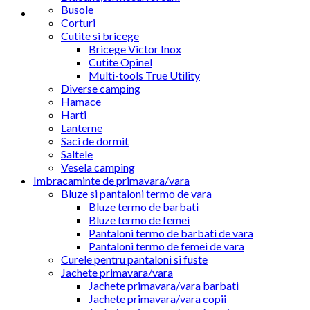
Busole
Corturi
Cutite si bricege
Bricege Victor Inox
Cutite Opinel
Multi-tools True Utility
Diverse camping
Hamace
Harti
Lanterne
Saci de dormit
Saltele
Vesela camping
Imbracaminte de primavara/vara
Bluze si pantaloni termo de vara
Bluze termo de barbati
Bluze termo de femei
Pantaloni termo de barbati de vara
Pantaloni termo de femei de vara
Curele pentru pantaloni si fuste
Jachete primavara/vara
Jachete primavara/vara barbati
Jachete primavara/vara copii