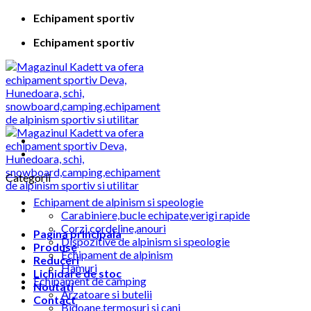
Skip
Echipament sportiv
to
Echipament sportiv
content
Categorii
Echipament de alpinism si speologie
Carabiniere,bucle echipate,verigi rapide
Corzi,cordeline,anouri
Pagina principala
Dispozitive de alpinism si speologie
Produse
Echipament de alpinism
Reduceri
Hamuri
Lichidare de stoc
Echipament de camping
Noutati
Arzatoare si butelii
Contact
Bidoane,termosuri si cani