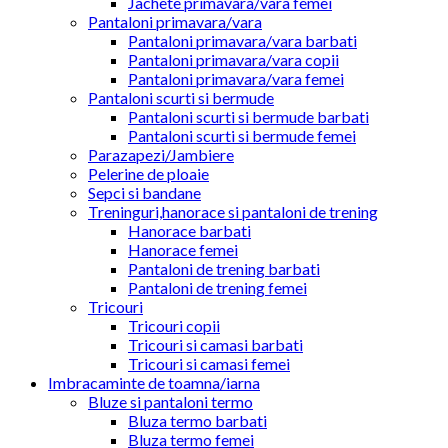
Jachete primavara/vara femei
Pantaloni primavara/vara
Pantaloni primavara/vara barbati
Pantaloni primavara/vara copii
Pantaloni primavara/vara femei
Pantaloni scurti si bermude
Pantaloni scurti si bermude barbati
Pantaloni scurti si bermude femei
Parazapezi/Jambiere
Pelerine de ploaie
Sepci si bandane
Treninguri,hanorace si pantaloni de trening
Hanorace barbati
Hanorace femei
Pantaloni de trening barbati
Pantaloni de trening femei
Tricouri
Tricouri copii
Tricouri si camasi barbati
Tricouri si camasi femei
Imbracaminte de toamna/iarna
Bluze si pantaloni termo
Bluza termo barbati
Bluza termo femei