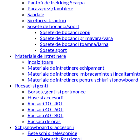
Pantofi de trekking Scarpa
Parazapezi/Jambiere
Sandale
Sireturi si branturi
Sosete de bocanci/sport
Sosete de bocanci copii
Sosete de bocanci primavara/vara
Sosete de bocanci toamna/iarna
Sosete sport
Materiale de intretinere
Incalzitoare
Materiale de intretinere echipament
Materiale de intretinere imbracaminte si incaltamint
Materiale de intretinere pentru schiuri si snowboard
Rucsaci si genti
Borsete,genti si portmonee
Huse si accesorii
Rucsaci 10 - 40 L
Rucsaci 40 - 60 L
Rucsaci 60 - 80 L
Rucsaci de oras
Schi,snowboard si accesorii
Bete schi si telescopice
Bete schi Rossignol