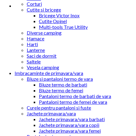
Corturi
Cutite si bricege
Bricege Victor Inox
Cutite Opinel
Multi-tools True Utility
Diverse camping
Hamace
Harti
Lanterne
Saci de dormit
Saltele
Vesela camping
Imbracaminte de primavara/vara
Bluze si pantaloni termo de vara
Bluze termo de barbati
Bluze termo de femei
Pantaloni termo de barbati de vara
Pantaloni termo de femei de vara
Curele pentru pantaloni si fuste
Jachete primavara/vara
Jachete primavara/vara barbati
Jachete primavara/vara copii
Jachete primavara/vara femei