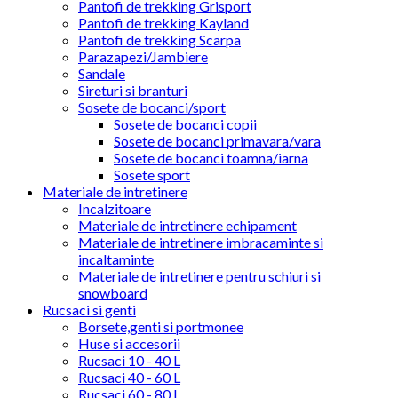
Pantofi de trekking Grisport
Pantofi de trekking Kayland
Pantofi de trekking Scarpa
Parazapezi/Jambiere
Sandale
Sireturi si branturi
Sosete de bocanci/sport
Sosete de bocanci copii
Sosete de bocanci primavara/vara
Sosete de bocanci toamna/iarna
Sosete sport
Materiale de intretinere
Incalzitoare
Materiale de intretinere echipament
Materiale de intretinere imbracaminte si
incaltaminte
Materiale de intretinere pentru schiuri si
snowboard
Rucsaci si genti
Borsete,genti si portmonee
Huse si accesorii
Rucsaci 10 - 40 L
Rucsaci 40 - 60 L
Rucsaci 60 - 80 L