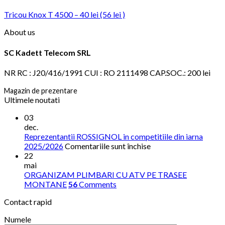
Tricou Knox T 4500 – 40 lei (56 lei )
About us
SC Kadett Telecom SRL
NR RC : J20/416/1991 CUI : RO 2111498 CAP.SOC.: 200 lei
Magazin de prezentare
Ultimele noutati
03
dec.
Reprezentantii ROSSIGNOL in competitiile din iarna
pentru
2025/2026
Comentariile sunt închise
Reprezentantii
22
ROSSIGNOL
mai
in
ORGANIZAM PLIMBARI CU ATV PE TRASEE
competitiile
MONTANE
56
Comments
din
Contact rapid
iarna
2025/2026
Numele