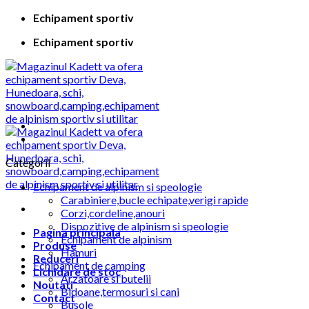
Skip
Echipament sportiv
to
Echipament sportiv
content
Categorii
Echipament de alpinism si speologie
Carabiniere,bucle echipate,verigi rapide
Corzi,cordeline,anouri
Dispozitive de alpinism si speologie
Pagina principala
Echipament de alpinism
Produse
Hamuri
Reduceri
Echipament de camping
Lichidare de stoc
Arzatoare si butelii
Noutati
Bidoane,termosuri si cani
Contact
Busole