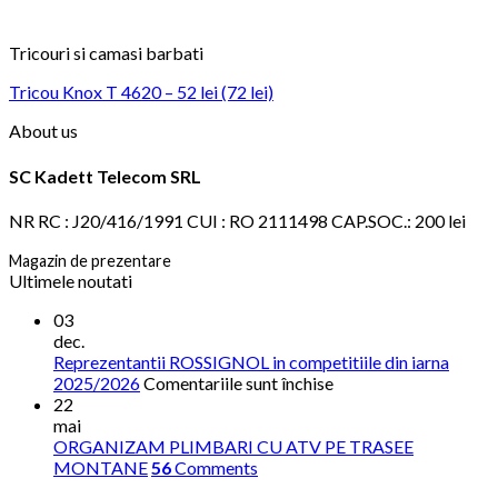
Tricouri si camasi barbati
Tricou Knox T 4620 – 52 lei (72 lei)
About us
SC Kadett Telecom SRL
NR RC : J20/416/1991 CUI : RO 2111498 CAP.SOC.: 200 lei
Magazin de prezentare
Ultimele noutati
03
dec.
Reprezentantii ROSSIGNOL in competitiile din iarna
pentru
2025/2026
Comentariile sunt închise
Reprezentantii
22
ROSSIGNOL
mai
in
ORGANIZAM PLIMBARI CU ATV PE TRASEE
competitiile
MONTANE
56
Comments
din