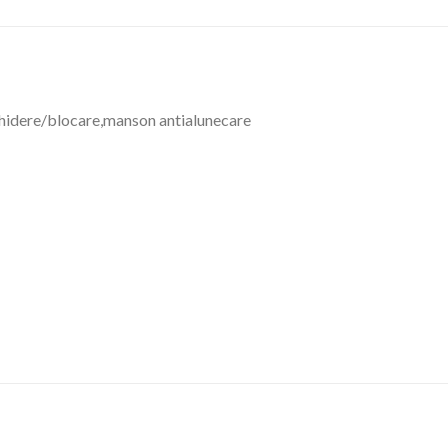
chidere/blocare,manson antialunecare