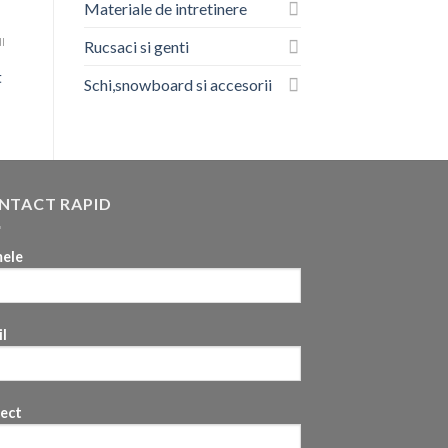
Materiale de intretinere
I
Rucsaci si genti
t
Schi,snowboard si accesorii
NTACT RAPID
ele
l
iect