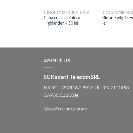
,TERMOSURI SI CANI
BIDOANE,TERMOSURI SI CANI
BIDOANE,TERMOSU
 Etna 300 Kambukka
Cana cu carabiniera
Bidon Swig Tres
65 lei
Highlander – 50 lei
lei
ABOUT US
SC Kadett Telecom SRL
NR RC : J20/416/1991 CUI : RO 2111498
CAP.SOC.: 200 lei
Magazin de prezentare