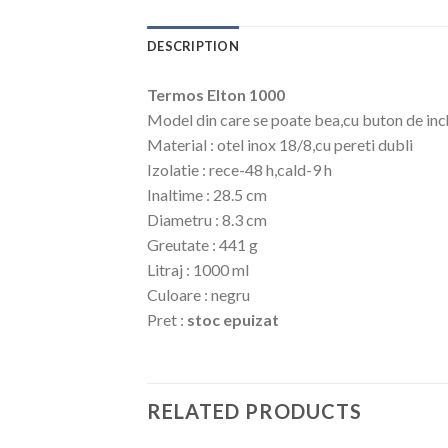
DESCRIPTION
Termos Elton 1000
Model din care se poate bea,cu buton de in
Material : otel inox 18/8,cu pereti dubli
Izolatie : rece-48 h,cald-9 h
Inaltime : 28.5 cm
Diametru : 8.3 cm
Greutate : 441 g
Litraj : 1000 ml
Culoare : negru
Pret :
stoc epuizat
RELATED PRODUCTS