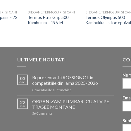
RI SI CANI
BIDOANE,TERMOSURI SI CANI
BIDOANE,TERMOSURI SI CAN
pass – 23
Termos Etna Grip 500
Termos Olympus 500
Kambukka – 195 lei
Kambukka – stoc epuiza
ULTIMELE NOUTATI
CO
Num
Reprezentantii ROSSIGNOL in
03
dec.
competitiile din iarna 2025/2026
pentru
Comentariile sunt închise
Reprezentantii
Emai
ROSSIGNOL
ORGANIZAM PLIMBARI CU ATV PE
22
in
mai
TRASEE MONTANE
competitiile
56
Comments
din
iarna
Sub
2025/2026