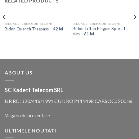
RELATED PRODUCTS
BIDOANE,TERMOSURI SI CANI
BIDOANE,TERMOSURI SI CANI
Bidon Tritan Pinguin Sport 1L
Bidon Quench Trespass – 42 lei
slim – 61 lei
ABOUT US
SC Kadett Telecom SRL
NR RC : J20/416/1991 CUI : RO 2111498 CAP.SOC.: 200 lei
Magazin de prezentare
ULTIMELE NOUTATI