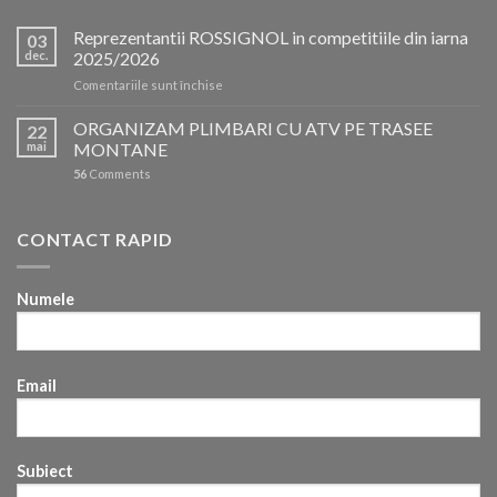
Reprezentantii ROSSIGNOL in competitiile din iarna
03
dec.
2025/2026
pentru
Comentariile sunt închise
Reprezentantii
ROSSIGNOL
ORGANIZAM PLIMBARI CU ATV PE TRASEE
22
in
mai
MONTANE
competitiile
56
Comments
din
iarna
2025/2026
CONTACT RAPID
Numele
Email
Subiect