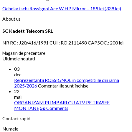
Ochelari schi Rossignol Ace W HP Mirror – 189 lei (339 lei)
About us
SC Kadett Telecom SRL
NR RC : J20/416/1991 CUI : RO 2111498 CAP.SOC.: 200 lei
Magazin de prezentare
Ultimele noutati
03
dec.
Reprezentantii ROSSIGNOL in competitiile din iarna
pentru
2025/2026
Comentariile sunt închise
Reprezentantii
22
ROSSIGNOL
mai
in
ORGANIZAM PLIMBARI CU ATV PE TRASEE
competitiile
MONTANE
56
Comments
din
Contact rapid
iarna
2025/2026
Numele