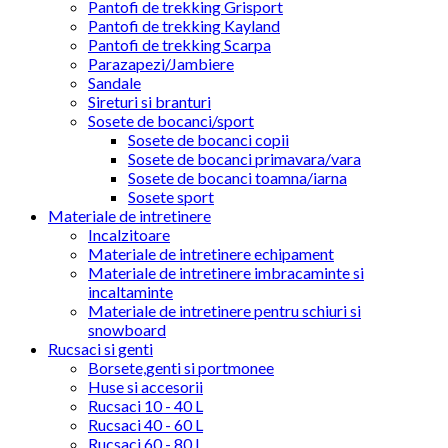
Pantofi de trekking Grisport
Pantofi de trekking Kayland
Pantofi de trekking Scarpa
Parazapezi/Jambiere
Sandale
Sireturi si branturi
Sosete de bocanci/sport
Sosete de bocanci copii
Sosete de bocanci primavara/vara
Sosete de bocanci toamna/iarna
Sosete sport
Materiale de intretinere
Incalzitoare
Materiale de intretinere echipament
Materiale de intretinere imbracaminte si
incaltaminte
Materiale de intretinere pentru schiuri si
snowboard
Rucsaci si genti
Borsete,genti si portmonee
Huse si accesorii
Rucsaci 10 - 40 L
Rucsaci 40 - 60 L
Rucsaci 60 - 80 L