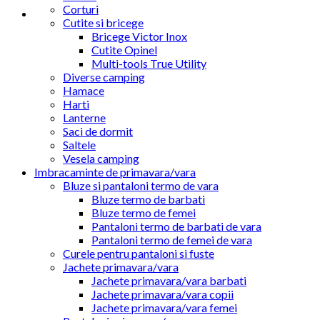
Corturi
Cutite si bricege
Bricege Victor Inox
Cutite Opinel
Multi-tools True Utility
Diverse camping
Hamace
Harti
Lanterne
Saci de dormit
Saltele
Vesela camping
Imbracaminte de primavara/vara
Bluze si pantaloni termo de vara
Bluze termo de barbati
Bluze termo de femei
Pantaloni termo de barbati de vara
Pantaloni termo de femei de vara
Curele pentru pantaloni si fuste
Jachete primavara/vara
Jachete primavara/vara barbati
Jachete primavara/vara copii
Jachete primavara/vara femei