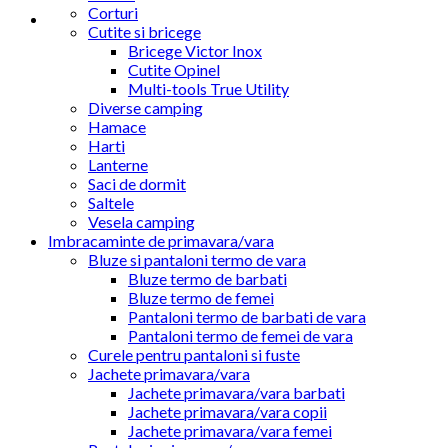
Corturi
Cutite si bricege
Bricege Victor Inox
Cutite Opinel
Multi-tools True Utility
Diverse camping
Hamace
Harti
Lanterne
Saci de dormit
Saltele
Vesela camping
Imbracaminte de primavara/vara
Bluze si pantaloni termo de vara
Bluze termo de barbati
Bluze termo de femei
Pantaloni termo de barbati de vara
Pantaloni termo de femei de vara
Curele pentru pantaloni si fuste
Jachete primavara/vara
Jachete primavara/vara barbati
Jachete primavara/vara copii
Jachete primavara/vara femei