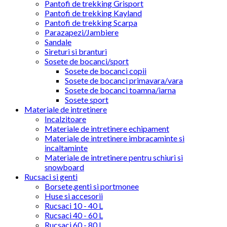
Pantofi de trekking Grisport
Pantofi de trekking Kayland
Pantofi de trekking Scarpa
Parazapezi/Jambiere
Sandale
Sireturi si branturi
Sosete de bocanci/sport
Sosete de bocanci copii
Sosete de bocanci primavara/vara
Sosete de bocanci toamna/iarna
Sosete sport
Materiale de intretinere
Incalzitoare
Materiale de intretinere echipament
Materiale de intretinere imbracaminte si
incaltaminte
Materiale de intretinere pentru schiuri si
snowboard
Rucsaci si genti
Borsete,genti si portmonee
Huse si accesorii
Rucsaci 10 - 40 L
Rucsaci 40 - 60 L
Rucsaci 60 - 80 L