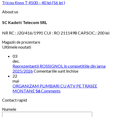
Tricou Knox T 4500 – 40 lei (56 lei )
About us
SC Kadett Telecom SRL
NR RC : J20/416/1991 CUI : RO 2111498 CAP.SOC.: 200 lei
Magazin de prezentare
Ultimele noutati
03
dec.
Reprezentantii ROSSIGNOL in competitiile din iarna
pentru
2025/2026
Comentariile sunt închise
Reprezentantii
22
ROSSIGNOL
mai
in
ORGANIZAM PLIMBARI CU ATV PE TRASEE
competitiile
MONTANE
56
Comments
din
Contact rapid
iarna
2025/2026
Numele