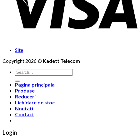
Site
Copyright 2026 ©
Kadett Telecom
Search
for:
Pagina principala
Produse
Reduceri
Lichidare de stoc
Noutati
Contact
Login