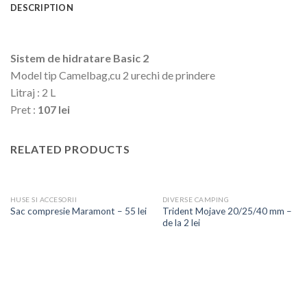
DESCRIPTION
Sistem de hidratare Basic 2
Model tip Camelbag,cu 2 urechi de prindere
Litraj : 2 L
Pret :
107 lei
RELATED PRODUCTS
HUSE SI ACCESORII
DIVERSE CAMPING
Trident Mojave 20/25/40 mm –
Sac compresie Maramont – 55 lei
de la 2 lei