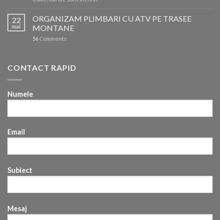
Reprezentantii
ROSSIGNOL
ORGANIZAM PLIMBARI CU ATV PE TRASEE
22
in
mai
MONTANE
competitiile
56
Comments
din
iarna
2025/2026
CONTACT RAPID
Numele
Email
Subiect
Mesaj