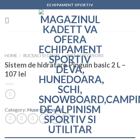
Skip
ECHIPAMENT SPORTIV
to
content
HOME
/
RUCSACI SI GENTI
/
HUSE SI ACCESORII
Sistem de hidratare Pinguin basic 2 L –
107 lei
Category:
Huse si accesorii