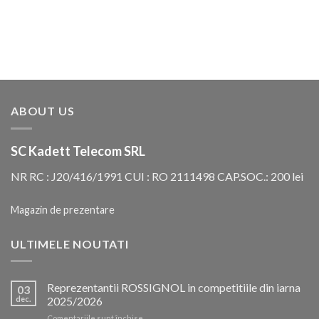
ABOUT US
SC Kadett Telecom SRL
NR RC : J20/416/1991 CUI : RO 2111498 CAP.SOC.: 200 lei
Magazin de prezentare
ULTIMELE NOUTATI
Reprezentantii ROSSIGNOL in competitiile din iarna
03
dec.
2025/2026
pentru
Comentariile sunt închise