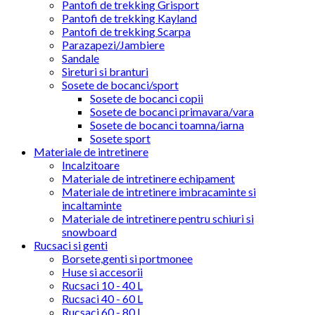
Pantofi de trekking Grisport
Pantofi de trekking Kayland
Pantofi de trekking Scarpa
Parazapezi/Jambiere
Sandale
Sireturi si branturi
Sosete de bocanci/sport
Sosete de bocanci copii
Sosete de bocanci primavara/vara
Sosete de bocanci toamna/iarna
Sosete sport
Materiale de intretinere
Incalzitoare
Materiale de intretinere echipament
Materiale de intretinere imbracaminte si
incaltaminte
Materiale de intretinere pentru schiuri si
snowboard
Rucsaci si genti
Borsete,genti si portmonee
Huse si accesorii
Rucsaci 10 - 40 L
Rucsaci 40 - 60 L
Rucsaci 60 - 80 L