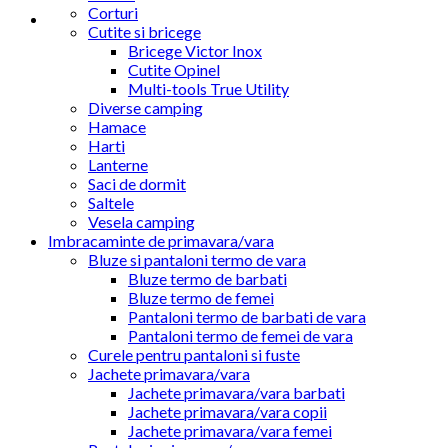
Corturi
Cutite si bricege
Bricege Victor Inox
Cutite Opinel
Multi-tools True Utility
Diverse camping
Hamace
Harti
Lanterne
Saci de dormit
Saltele
Vesela camping
Imbracaminte de primavara/vara
Bluze si pantaloni termo de vara
Bluze termo de barbati
Bluze termo de femei
Pantaloni termo de barbati de vara
Pantaloni termo de femei de vara
Curele pentru pantaloni si fuste
Jachete primavara/vara
Jachete primavara/vara barbati
Jachete primavara/vara copii
Jachete primavara/vara femei