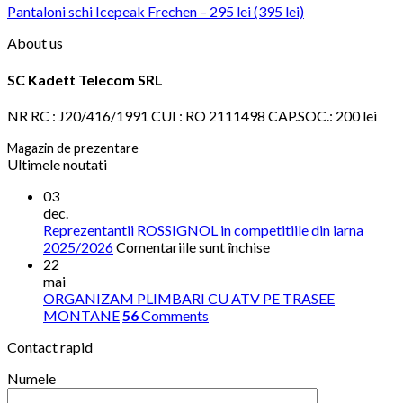
Pantaloni schi Icepeak Frechen – 295 lei (395 lei)
About us
SC Kadett Telecom SRL
NR RC : J20/416/1991 CUI : RO 2111498 CAP.SOC.: 200 lei
Magazin de prezentare
Ultimele noutati
03
dec.
Reprezentantii ROSSIGNOL in competitiile din iarna
pentru
2025/2026
Comentariile sunt închise
Reprezentantii
22
ROSSIGNOL
mai
in
ORGANIZAM PLIMBARI CU ATV PE TRASEE
competitiile
MONTANE
56
Comments
din
Contact rapid
iarna
2025/2026
Numele