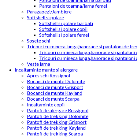
Pantaloni de toamna/iarna femei
Parazapezi/Jambiere
Softshell si polare
Softshell si polare barbati
Softshell si polare copii
Softshell si polare femei
Sosete schi
Tricouri cu mineca lunga,hanorace si pantaloni de tre
Tricouri cu mineca lunga,hanorace si pantaloni 
Tricouri cu mineca lunga,hanorace si pantaloni 
Veste iarna
Incaltaminte munte si alergare
Apres schi Rossignol
Bocanci de munte Dolomite
Bocanci de munte Grisport
Bocanci de munte Kayland
Bocanci de munte Scarpa
Incaltaminte copii
Pantofi de alergare Rossignol
Pantofi de trekking Dolomite
Pantofi de trekking Grisport
Pantofi de trekking Kayland
Pantofi de trekking Scarpa