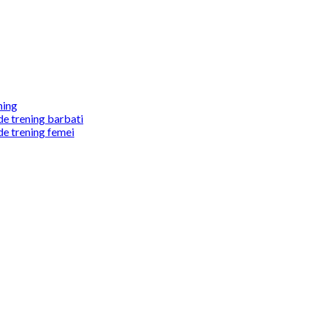
ning
de trening barbati
de trening femei