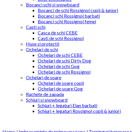
Bocanci schi si snowboard
Bocanci de schi Rossignol copii & juniori
Bocanci schi Rossignol barbati
Bocanci schi Rossignol femei
Casti schi
Casca de schi CEBE
Casti de schi Rossignol
Huse si protectii
Ochelari de schi
Ochelari de schi CEBE
Ochelari de schi Dirty Dog
Ochelari de schi Gog
Ochelari de schi Rossignol
Ochelari de soare
Ochelari de soare copii
Ochelari de soare Gog
Rachete de zapada
Schiuri si snowboard
Schiuri + legaturi Elan barbati
Schiuri + legaturi Rossignol copii & juniori
Home
/
Imbracaminte de primavara/vara
/
Treninguri,hanorace s