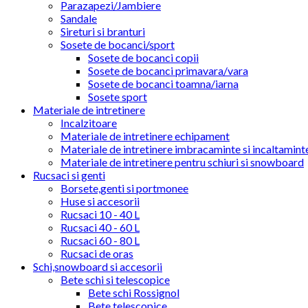
Parazapezi/Jambiere
Sandale
Sireturi si branturi
Sosete de bocanci/sport
Sosete de bocanci copii
Sosete de bocanci primavara/vara
Sosete de bocanci toamna/iarna
Sosete sport
Materiale de intretinere
Incalzitoare
Materiale de intretinere echipament
Materiale de intretinere imbracaminte si incaltamint
Materiale de intretinere pentru schiuri si snowboard
Rucsaci si genti
Borsete,genti si portmonee
Huse si accesorii
Rucsaci 10 - 40 L
Rucsaci 40 - 60 L
Rucsaci 60 - 80 L
Rucsaci de oras
Schi,snowboard si accesorii
Bete schi si telescopice
Bete schi Rossignol
Bete telescopice