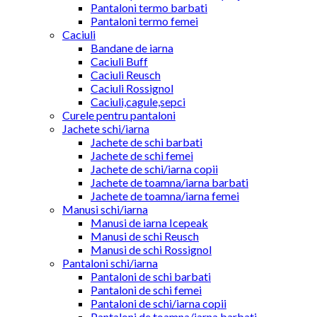
Pantaloni termo barbati
Pantaloni termo femei
Caciuli
Bandane de iarna
Caciuli Buff
Caciuli Reusch
Caciuli Rossignol
Caciuli,cagule,sepci
Curele pentru pantaloni
Jachete schi/iarna
Jachete de schi barbati
Jachete de schi femei
Jachete de schi/iarna copii
Jachete de toamna/iarna barbati
Jachete de toamna/iarna femei
Manusi schi/iarna
Manusi de iarna Icepeak
Manusi de schi Reusch
Manusi de schi Rossignol
Pantaloni schi/iarna
Pantaloni de schi barbati
Pantaloni de schi femei
Pantaloni de schi/iarna copii
Pantaloni de toamna/iarna barbati