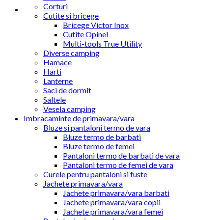
Corturi
Cutite si bricege
Bricege Victor Inox
Cutite Opinel
Multi-tools True Utility
Diverse camping
Hamace
Harti
Lanterne
Saci de dormit
Saltele
Vesela camping
Imbracaminte de primavara/vara
Bluze si pantaloni termo de vara
Bluze termo de barbati
Bluze termo de femei
Pantaloni termo de barbati de vara
Pantaloni termo de femei de vara
Curele pentru pantaloni si fuste
Jachete primavara/vara
Jachete primavara/vara barbati
Jachete primavara/vara copii
Jachete primavara/vara femei