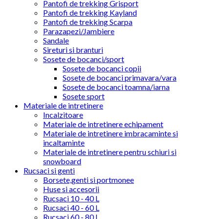
Pantofi de trekking Grisport
Pantofi de trekking Kayland
Pantofi de trekking Scarpa
Parazapezi/Jambiere
Sandale
Sireturi si branturi
Sosete de bocanci/sport
Sosete de bocanci copii
Sosete de bocanci primavara/vara
Sosete de bocanci toamna/iarna
Sosete sport
Materiale de intretinere
Incalzitoare
Materiale de intretinere echipament
Materiale de intretinere imbracaminte si
incaltaminte
Materiale de intretinere pentru schiuri si
snowboard
Rucsaci si genti
Borsete,genti si portmonee
Huse si accesorii
Rucsaci 10 - 40 L
Rucsaci 40 - 60 L
Rucsaci 60 - 80 L