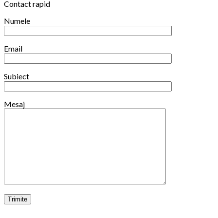
Contact rapid
iarna
2025/2026
Numele
Email
Subiect
Mesaj