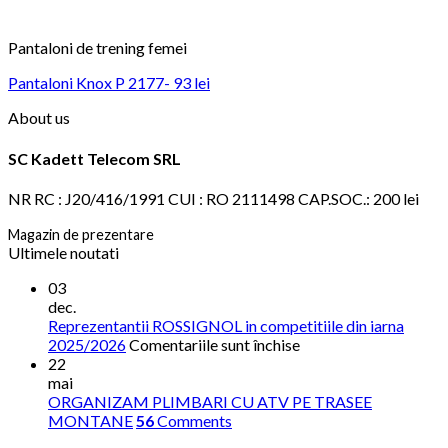
Pantaloni de trening femei
Pantaloni Knox P 2177- 93 lei
About us
SC Kadett Telecom SRL
NR RC : J20/416/1991 CUI : RO 2111498 CAP.SOC.: 200 lei
Magazin de prezentare
Ultimele noutati
03
dec.
Reprezentantii ROSSIGNOL in competitiile din iarna
pentru
2025/2026
Comentariile sunt închise
Reprezentantii
22
ROSSIGNOL
mai
in
ORGANIZAM PLIMBARI CU ATV PE TRASEE
competitiile
MONTANE
56
Comments
din