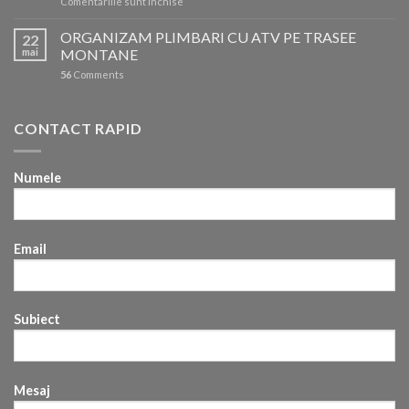
pentru
Comentariile sunt închise
Reprezentantii
ROSSIGNOL
ORGANIZAM PLIMBARI CU ATV PE TRASEE
22
in
mai
MONTANE
competitiile
56
Comments
din
iarna
2025/2026
CONTACT RAPID
Numele
Email
Subiect
Mesaj