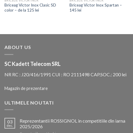
BRICEGE VICTOR INOX
BRICEGE VICTOR INOX
Briceag Victor Inox Clasic SD
Briceag Victor Inox Spartan –
color – de la 125 lei
145 lei
ABOUT US
SC Kadett Telecom SRL
NR RC : J20/416/1991 CUI : RO 2111498 CAP.SOC.: 200 lei
Magazin de prezentare
ULTIMELE NOUTATI
Reprezentantii ROSSIGNOL in competitiile din iarna
03
dec.
2025/2026