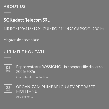
ABOUT US
SC Kadett Telecom SRL
NR RC : J20/416/1991 CUI : RO 2111498 CAP.SOC.: 200 lei
Magazin de prezentare
ULTIMELE NOUTATI
Reprezentantii ROSSIGNOL in competitiile din iarna
03
dec.
2025/2026
pentru
Comentariile sunt închise
Reprezentantii
ROSSIGNOL
ORGANIZAM PLIMBARI CU ATV PE TRASEE
22
in
mai
MONTANE
competitiile
56
Comments
din
iarna
2025/2026