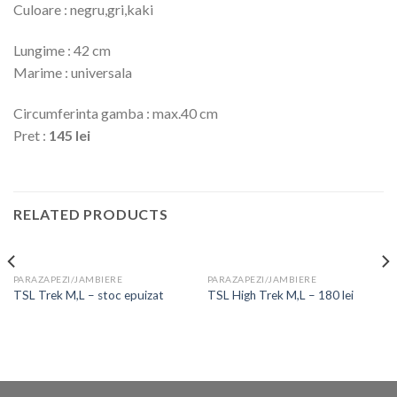
Culoare : negru,gri,kaki
Lungime : 42 cm
Marime : universala
Circumferinta gamba : max.40 cm
Pret :
145 lei
RELATED PRODUCTS
PARAZAPEZI/JAMBIERE
PARAZAPEZI/JAMBIERE
TSL Trek M,L – stoc epuizat
TSL High Trek M,L – 180 lei