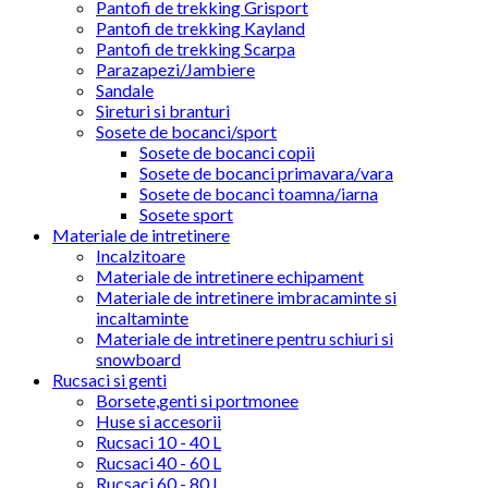
Pantofi de trekking Grisport
Pantofi de trekking Kayland
Pantofi de trekking Scarpa
Parazapezi/Jambiere
Sandale
Sireturi si branturi
Sosete de bocanci/sport
Sosete de bocanci copii
Sosete de bocanci primavara/vara
Sosete de bocanci toamna/iarna
Sosete sport
Materiale de intretinere
Incalzitoare
Materiale de intretinere echipament
Materiale de intretinere imbracaminte si
incaltaminte
Materiale de intretinere pentru schiuri si
snowboard
Rucsaci si genti
Borsete,genti si portmonee
Huse si accesorii
Rucsaci 10 - 40 L
Rucsaci 40 - 60 L
Rucsaci 60 - 80 L