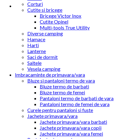
Corturi
Cutite si bricege
Bricege Victor Inox
Cutite Opinel
Multi-tools True Utility
Diverse camping
Hamace
Harti
Lanterne
Saci de dormit
Saltele
Vesela camping
Imbracaminte de primavara/vara
Bluze si pantaloni termo de vara
Bluze termo de barbati
Bluze termo de femei
Pantaloni termo de barbati de vara
Pantaloni termo de femei de vara
Curele pentru pantaloni si fuste
Jachete primavara/vara
Jachete primavara/vara barbati
Jachete primavara/vara copii
Jachete primavara/vara femei