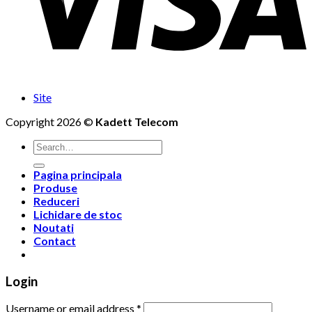
Site
Copyright 2026 ©
Kadett Telecom
Search
for:
Pagina principala
Produse
Reduceri
Lichidare de stoc
Noutati
Contact
Login
Username or email address
*