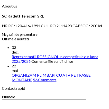
About us
SC Kadett Telecom SRL
NR RC : J20/416/1991 CUI : RO 2111498 CAP.SOC.: 200 lei
Magazin de prezentare
Ultimele noutati
03
dec.
Reprezentantii ROSSIGNOL in competitiile din iarna
pentru
2025/2026
Comentariile sunt închise
Reprezentantii
22
ROSSIGNOL
mai
in
ORGANIZAM PLIMBARI CU ATV PE TRASEE
competitiile
MONTANE
56
Comments
din
Contact rapid
iarna
2025/2026
Numele