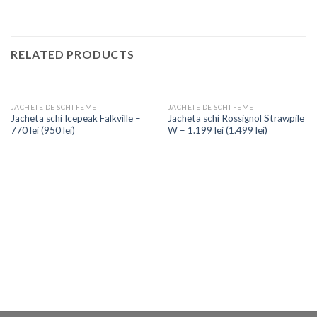
RELATED PRODUCTS
JACHETE DE SCHI FEMEI
JACHETE DE SCHI FEMEI
Jacheta schi Icepeak Falkville –
Jacheta schi Rossignol Strawpile
770 lei (950 lei)
W – 1.199 lei (1.499 lei)