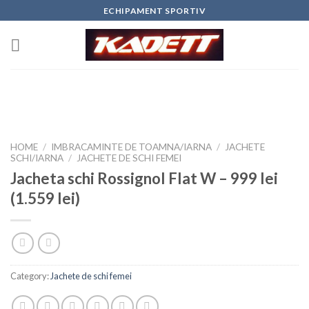
Skip
ECHIPAMENT SPORTIV
to
content
HOME
/
IMBRACAMINTE DE TOAMNA/IARNA
/
JACHETE
SCHI/IARNA
/
JACHETE DE SCHI FEMEI
Jacheta schi Rossignol Flat W – 999 lei
(1.559 lei)
Category:
Jachete de schi femei