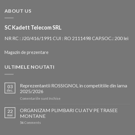
ABOUT US
SC Kadett Telecom SRL
NR RC : J20/416/1991 CUI : RO 2111498 CAP.SOC.: 200 lei
Magazin de prezentare
ULTIMELE NOUTATI
Reprezentantii ROSSIGNOL in competitiile din iarna
03
dec.
2025/2026
pentru
Comentariile sunt închise
Reprezentantii
ROSSIGNOL
ORGANIZAM PLIMBARI CU ATV PE TRASEE
22
in
mai
MONTANE
competitiile
56
Comments
din
iarna
2025/2026