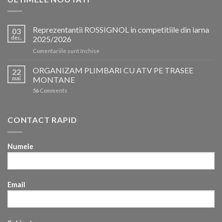
Reprezentantii ROSSIGNOL in competitiile din iarna
03
dec.
2025/2026
pentru
Comentariile sunt închise
Reprezentantii
ROSSIGNOL
ORGANIZAM PLIMBARI CU ATV PE TRASEE
22
in
mai
MONTANE
competitiile
56
Comments
din
iarna
2025/2026
CONTACT RAPID
Numele
Email