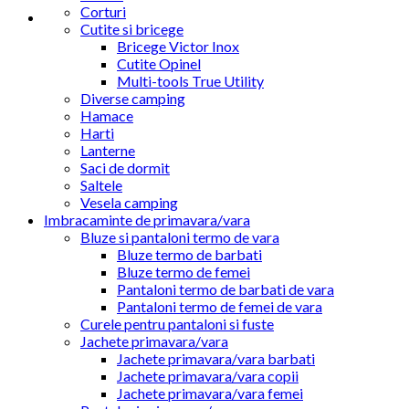
Corturi
Cutite si bricege
Bricege Victor Inox
Cutite Opinel
Multi-tools True Utility
Diverse camping
Hamace
Harti
Lanterne
Saci de dormit
Saltele
Vesela camping
Imbracaminte de primavara/vara
Bluze si pantaloni termo de vara
Bluze termo de barbati
Bluze termo de femei
Pantaloni termo de barbati de vara
Pantaloni termo de femei de vara
Curele pentru pantaloni si fuste
Jachete primavara/vara
Jachete primavara/vara barbati
Jachete primavara/vara copii
Jachete primavara/vara femei