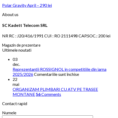
Polar Gravity April – 290 lei
About us
SC Kadett Telecom SRL
NR RC : J20/416/1991 CUI : RO 2111498 CAP.SOC.: 200 lei
Magazin de prezentare
Ultimele noutati
03
dec.
Reprezentantii ROSSIGNOL in competitiile din iarna
pentru
2025/2026
Comentariile sunt închise
Reprezentantii
22
ROSSIGNOL
mai
in
ORGANIZAM PLIMBARI CU ATV PE TRASEE
competitiile
MONTANE
56
Comments
din
Contact rapid
iarna
2025/2026
Numele