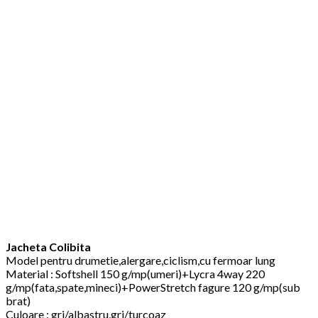
Jacheta Colibita
Model pentru drumetie,alergare,ciclism,cu fermoar lung
Material : Softshell 150 g/mp(umeri)+Lycra 4way 220
g/mp(fata,spate,mineci)+PowerStretch fagure 120 g/mp(sub
brat)
Culoare : gri/albastru,gri/turcoaz