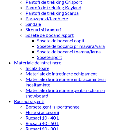
Pantofi de trekking Grisport
Pantofi de trekking Kayland
Pantofi de trekking Scarpa
Parazapezi/Jambiere
Sandale
Sireturi si branturi
Sosete de bocanci/sport
Sosete de bocanci copii
Sosete de bocanci primavara/vara
Sosete de bocanci toamna/iarna
Sosete sport
Materiale de intretinere
Incalzitoare
Materiale de intretinere echipament
Materiale de intretinere imbracaminte si
incaltaminte
Materiale de intretinere pentru schiuri si
snowboard
Rucsaci si genti
Borsete,genti si portmonee
Huse si accesorii
Rucsaci 10 - 40 L
Rucsaci 40 - 60 L
Rucsaci 60 - 80 L