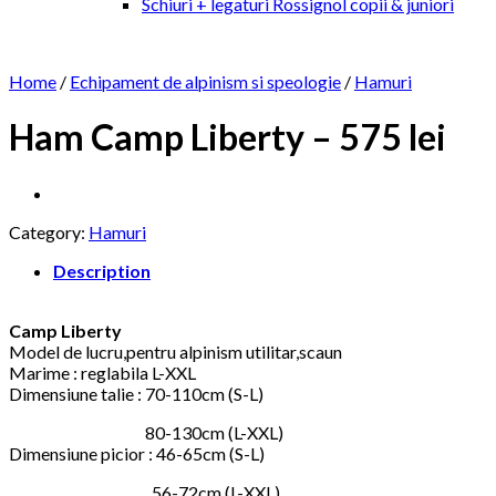
Schiuri + legaturi Rossignol copii & juniori
Home
/
Echipament de alpinism si speologie
/
Hamuri
Ham Camp Liberty – 575 lei
Category:
Hamuri
Description
Camp Liberty
Model de lucru,pentru alpinism utilitar,scaun
Marime : reglabila L-XXL
Dimensiune talie : 70-110cm (S-L)
80-130cm (L-XXL)
Dimensiune picior : 46-65cm (S-L)
56-72cm (L-XXL)