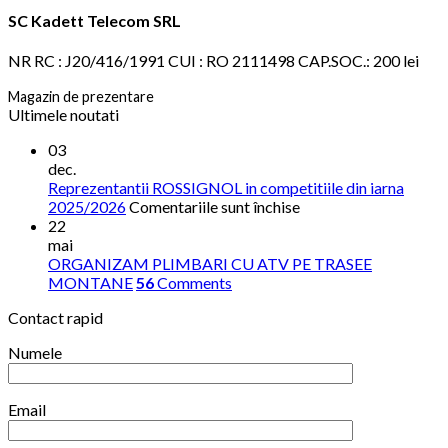
SC Kadett Telecom SRL
NR RC : J20/416/1991 CUI : RO 2111498 CAP.SOC.: 200 lei
Magazin de prezentare
Ultimele noutati
03
dec.
Reprezentantii ROSSIGNOL in competitiile din iarna
pentru
2025/2026
Comentariile sunt închise
Reprezentantii
22
ROSSIGNOL
mai
in
ORGANIZAM PLIMBARI CU ATV PE TRASEE
competitiile
MONTANE
56
Comments
din
Contact rapid
iarna
2025/2026
Numele
Email