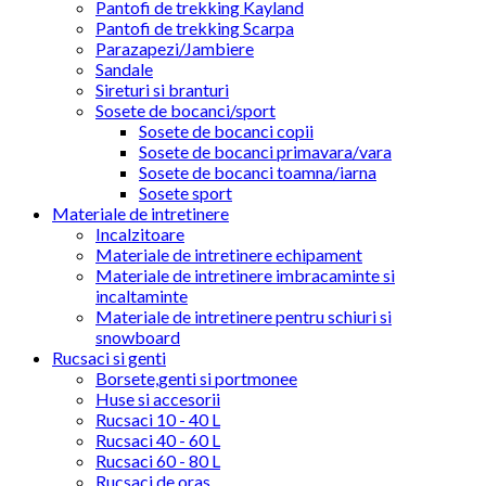
Pantofi de trekking Kayland
Pantofi de trekking Scarpa
Parazapezi/Jambiere
Sandale
Sireturi si branturi
Sosete de bocanci/sport
Sosete de bocanci copii
Sosete de bocanci primavara/vara
Sosete de bocanci toamna/iarna
Sosete sport
Materiale de intretinere
Incalzitoare
Materiale de intretinere echipament
Materiale de intretinere imbracaminte si
incaltaminte
Materiale de intretinere pentru schiuri si
snowboard
Rucsaci si genti
Borsete,genti si portmonee
Huse si accesorii
Rucsaci 10 - 40 L
Rucsaci 40 - 60 L
Rucsaci 60 - 80 L
Rucsaci de oras