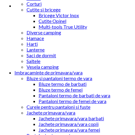
Corturi
Cutite si bricege
Bricege Victor Inox
Cutite Opinel
Multi-tools True Utility
Diverse camping
Hamace
Harti
Lanterne
Saci de dormit
Saltele
Vesela camping
Imbracaminte de primavara/vara
Bluze si pantaloni termo de vara
Bluze termo de barbati
Bluze termo de femei
Pantaloni termo de barbati de vara
Pantaloni termo de femei de vara
Curele pentru pantaloni si fuste
Jachete primavara/vara
Jachete primavara/vara barbati
Jachete primavara/vara copii
Jachete primavara/vara femei