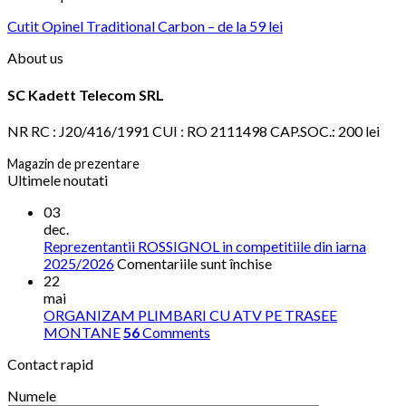
Cutit Opinel Traditional Carbon – de la 59 lei
About us
SC Kadett Telecom SRL
NR RC : J20/416/1991 CUI : RO 2111498 CAP.SOC.: 200 lei
Magazin de prezentare
Ultimele noutati
03
dec.
Reprezentantii ROSSIGNOL in competitiile din iarna
pentru
2025/2026
Comentariile sunt închise
Reprezentantii
22
ROSSIGNOL
mai
in
ORGANIZAM PLIMBARI CU ATV PE TRASEE
competitiile
MONTANE
56
Comments
din
Contact rapid
iarna
2025/2026
Numele