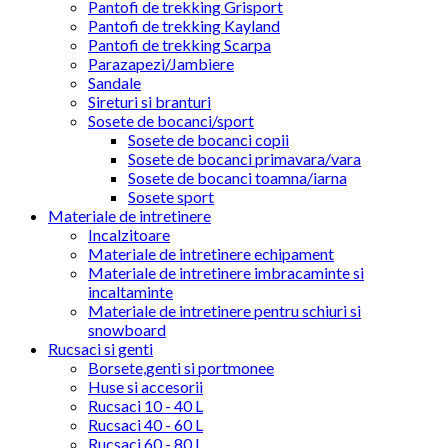
Pantofi de trekking Grisport
Pantofi de trekking Kayland
Pantofi de trekking Scarpa
Parazapezi/Jambiere
Sandale
Sireturi si branturi
Sosete de bocanci/sport
Sosete de bocanci copii
Sosete de bocanci primavara/vara
Sosete de bocanci toamna/iarna
Sosete sport
Materiale de intretinere
Incalzitoare
Materiale de intretinere echipament
Materiale de intretinere imbracaminte si
incaltaminte
Materiale de intretinere pentru schiuri si
snowboard
Rucsaci si genti
Borsete,genti si portmonee
Huse si accesorii
Rucsaci 10 - 40 L
Rucsaci 40 - 60 L
Rucsaci 60 - 80 L