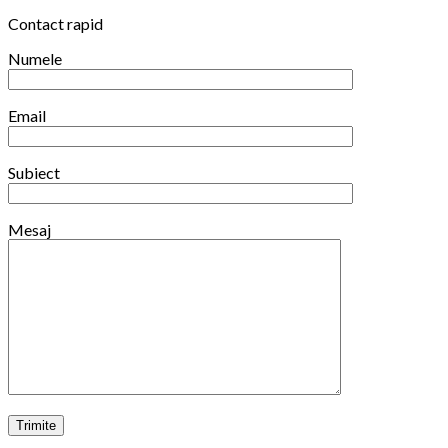
din
Contact rapid
iarna
2025/2026
Numele
Email
Subiect
Mesaj