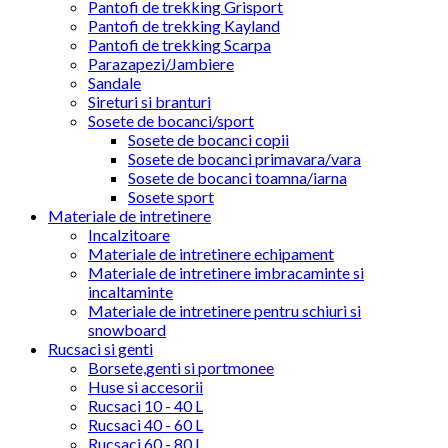
Pantofi de trekking Grisport
Pantofi de trekking Kayland
Pantofi de trekking Scarpa
Parazapezi/Jambiere
Sandale
Sireturi si branturi
Sosete de bocanci/sport
Sosete de bocanci copii
Sosete de bocanci primavara/vara
Sosete de bocanci toamna/iarna
Sosete sport
Materiale de intretinere
Incalzitoare
Materiale de intretinere echipament
Materiale de intretinere imbracaminte si
incaltaminte
Materiale de intretinere pentru schiuri si
snowboard
Rucsaci si genti
Borsete,genti si portmonee
Huse si accesorii
Rucsaci 10 - 40 L
Rucsaci 40 - 60 L
Rucsaci 60 - 80 L