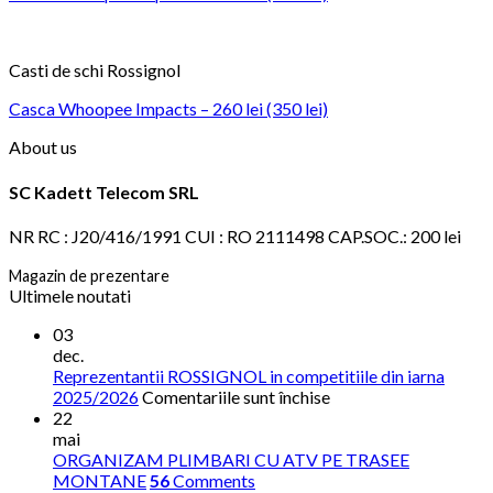
Casti de schi Rossignol
Casca Whoopee Impacts – 260 lei (350 lei)
About us
SC Kadett Telecom SRL
NR RC : J20/416/1991 CUI : RO 2111498 CAP.SOC.: 200 lei
Magazin de prezentare
Ultimele noutati
03
dec.
Reprezentantii ROSSIGNOL in competitiile din iarna
pentru
2025/2026
Comentariile sunt închise
Reprezentantii
22
ROSSIGNOL
mai
in
ORGANIZAM PLIMBARI CU ATV PE TRASEE
competitiile
MONTANE
56
Comments