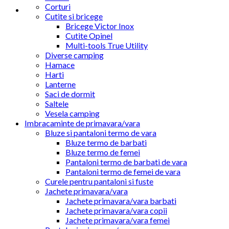
Corturi
Cutite si bricege
Bricege Victor Inox
Cutite Opinel
Multi-tools True Utility
Diverse camping
Hamace
Harti
Lanterne
Saci de dormit
Saltele
Vesela camping
Imbracaminte de primavara/vara
Bluze si pantaloni termo de vara
Bluze termo de barbati
Bluze termo de femei
Pantaloni termo de barbati de vara
Pantaloni termo de femei de vara
Curele pentru pantaloni si fuste
Jachete primavara/vara
Jachete primavara/vara barbati
Jachete primavara/vara copii
Jachete primavara/vara femei