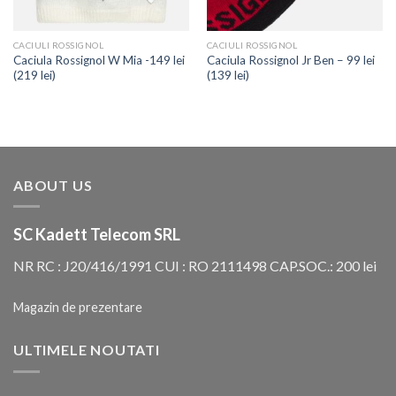
CACIULI ROSSIGNOL
CACIULI ROSSIGNOL
Caciula Rossignol W Mia -149 lei
Caciula Rossignol Jr Ben – 99 lei
(219 lei)
(139 lei)
ABOUT US
SC Kadett Telecom SRL
NR RC : J20/416/1991 CUI : RO 2111498 CAP.SOC.: 200 lei
Magazin de prezentare
ULTIMELE NOUTATI