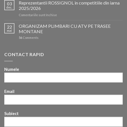
Reprezentantii ROSSIGNOL in competitiile din iarna
03
dec.
2025/2026
pentru
Comentariile sunt închise
Reprezentantii
ROSSIGNOL
ORGANIZAM PLIMBARI CU ATV PE TRASEE
22
in
mai
MONTANE
competitiile
56
Comments
din
iarna
2025/2026
CONTACT RAPID
Numele
Email
Subiect