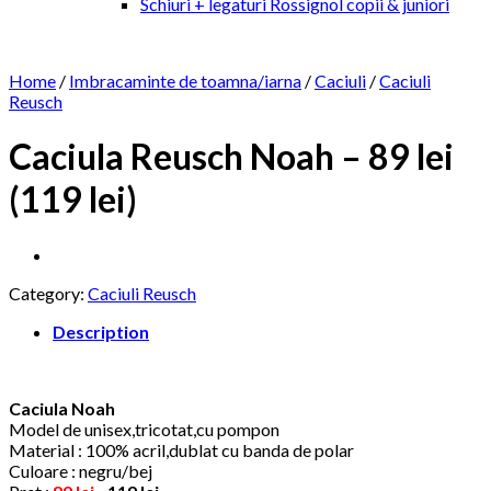
Schiuri + legaturi Rossignol copii & juniori
Home
/
Imbracaminte de toamna/iarna
/
Caciuli
/
Caciuli
Reusch
Caciula Reusch Noah – 89 lei
(119 lei)
Category:
Caciuli Reusch
Description
Caciula Noah
Model de unisex,tricotat,cu pompon
Material : 100% acril,dublat cu banda de polar
Culoare : negru/bej