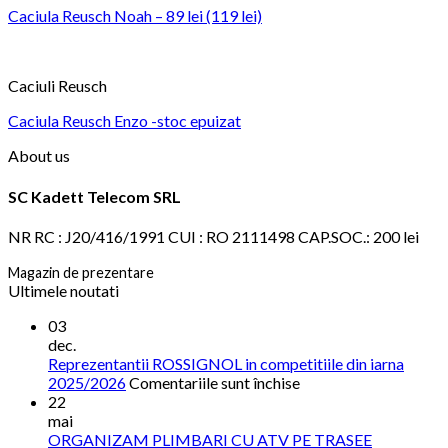
Caciula Reusch Noah – 89 lei (119 lei)
Caciuli Reusch
Caciula Reusch Enzo -stoc epuizat
About us
SC Kadett Telecom SRL
NR RC : J20/416/1991 CUI : RO 2111498 CAP.SOC.: 200 lei
Magazin de prezentare
Ultimele noutati
03
dec.
Reprezentantii ROSSIGNOL in competitiile din iarna
pentru
2025/2026
Comentariile sunt închise
Reprezentantii
22
ROSSIGNOL
mai
in
ORGANIZAM PLIMBARI CU ATV PE TRASEE