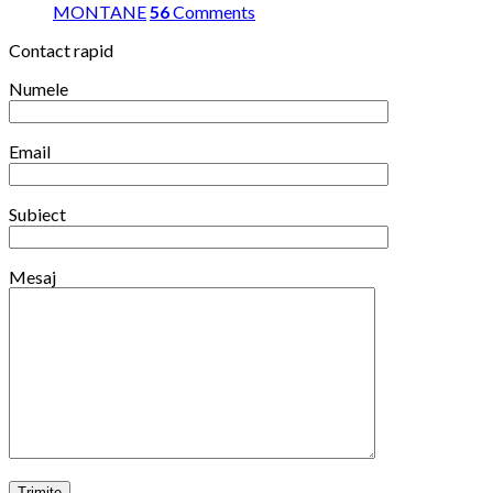
competitiile
MONTANE
56
Comments
din
Contact rapid
iarna
2025/2026
Numele
Email
Subiect
Mesaj