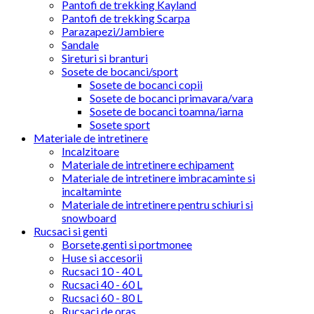
Pantofi de trekking Kayland
Pantofi de trekking Scarpa
Parazapezi/Jambiere
Sandale
Sireturi si branturi
Sosete de bocanci/sport
Sosete de bocanci copii
Sosete de bocanci primavara/vara
Sosete de bocanci toamna/iarna
Sosete sport
Materiale de intretinere
Incalzitoare
Materiale de intretinere echipament
Materiale de intretinere imbracaminte si
incaltaminte
Materiale de intretinere pentru schiuri si
snowboard
Rucsaci si genti
Borsete,genti si portmonee
Huse si accesorii
Rucsaci 10 - 40 L
Rucsaci 40 - 60 L
Rucsaci 60 - 80 L
Rucsaci de oras