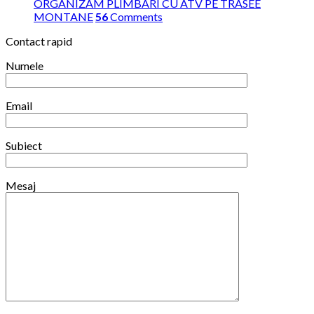
in
ORGANIZAM PLIMBARI CU ATV PE TRASEE
competitiile
MONTANE
56
Comments
din
Contact rapid
iarna
2025/2026
Numele
Email
Subiect
Mesaj