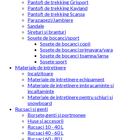
Pantofi de trekking Grisport
Pantofi de trekking Kayland
Pantofi de trekking Scarpa
Parazapezi/Jambiere
Sandale
Sireturi si branturi
Sosete de bocanci/sport
Sosete de bocanci copii
Sosete de bocanci primavara/vara
Sosete de bocanci toamna/iarna
Sosete sport
Materiale de intretinere
Incalzitoare
Materiale de intretinere echipament
Materiale de intretinere imbracaminte si
incaltaminte
Materiale de intretinere pentru schiuri si
snowboard
Rucsaci si genti
Borsete,genti si portmonee
Huse si accesorii
Rucsaci 10 - 40 L
Rucsaci 40 - 60 L
Rucsaci 60 - 80 L