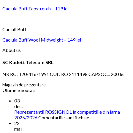
Caciula Buff Ecostretch – 119 lei
Caciuli Buff
Caciula Buff Wool Midweight – 149 lei
About us
SC Kadett Telecom SRL
NR RC : J20/416/1991 CUI : RO 2111498 CAP.SOC.: 200 lei
Magazin de prezentare
Ultimele noutati
03
dec.
Reprezentantii ROSSIGNOL in competitiile din iarna
pentru
2025/2026
Comentariile sunt închise
Reprezentantii
22
ROSSIGNOL
mai