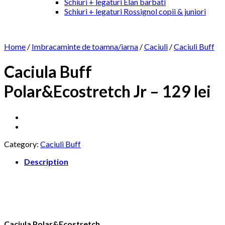
Schiuri + legaturi Elan barbati
Schiuri + legaturi Rossignol copii & juniori
Home
/
Imbracaminte de toamna/iarna
/
Caciuli
/
Caciuli Buff
Caciula Buff
Polar&Ecostretch Jr – 129 lei
Category:
Caciuli Buff
Description
Caciula Polar&Ecostretch