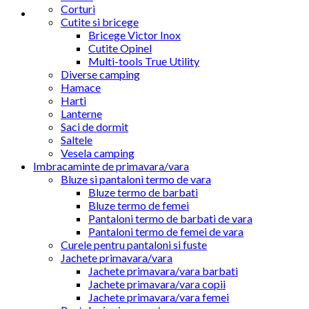
Corturi
Cutite si bricege
Bricege Victor Inox
Cutite Opinel
Multi-tools True Utility
Diverse camping
Hamace
Harti
Lanterne
Saci de dormit
Saltele
Vesela camping
Imbracaminte de primavara/vara
Bluze si pantaloni termo de vara
Bluze termo de barbati
Bluze termo de femei
Pantaloni termo de barbati de vara
Pantaloni termo de femei de vara
Curele pentru pantaloni si fuste
Jachete primavara/vara
Jachete primavara/vara barbati
Jachete primavara/vara copii
Jachete primavara/vara femei