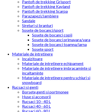
Pantofi de trekking Grisport
Pantofi de trekking Kayland
Pantofi de trekking Scarpa
Parazapezi/Jambiere
Sandale
Sireturi si branturi
Sosete de bocanci/sport
Sosete de bocanci copii
Sosete de bocanci primavara/vara
Sosete de bocanci toamna/iarna
Sosete sport
Materiale de intretinere
Incalzitoare
Materiale de intretinere echipament
Materiale de intretinere imbracaminte si
incaltaminte
Materiale de intretinere pentru schiuri si
snowboard
Rucsaci si genti
Borsete,genti si portmonee
Huse si accesorii
Rucsaci 10 - 40 L
Rucsaci 40 - 60 L
Rucsaci 60 - 80 L