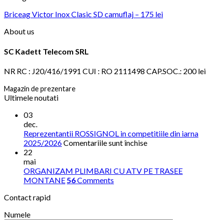
Briceag Victor Inox Clasic SD camuflaj – 175 lei
About us
SC Kadett Telecom SRL
NR RC : J20/416/1991 CUI : RO 2111498 CAP.SOC.: 200 lei
Magazin de prezentare
Ultimele noutati
03
dec.
Reprezentantii ROSSIGNOL in competitiile din iarna
pentru
2025/2026
Comentariile sunt închise
Reprezentantii
22
ROSSIGNOL
mai
in
ORGANIZAM PLIMBARI CU ATV PE TRASEE
competitiile
MONTANE
56
Comments
din
Contact rapid
iarna
2025/2026
Numele