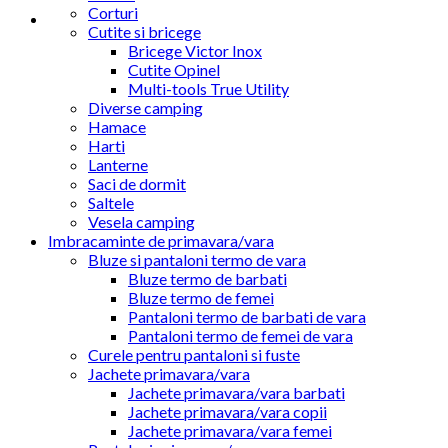
Corturi
Cutite si bricege
Bricege Victor Inox
Cutite Opinel
Multi-tools True Utility
Diverse camping
Hamace
Harti
Lanterne
Saci de dormit
Saltele
Vesela camping
Imbracaminte de primavara/vara
Bluze si pantaloni termo de vara
Bluze termo de barbati
Bluze termo de femei
Pantaloni termo de barbati de vara
Pantaloni termo de femei de vara
Curele pentru pantaloni si fuste
Jachete primavara/vara
Jachete primavara/vara barbati
Jachete primavara/vara copii
Jachete primavara/vara femei