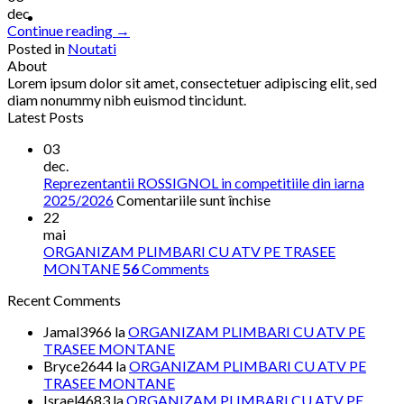
dec.
Continue reading
→
Posted in
Noutati
About
Lorem ipsum dolor sit amet, consectetuer adipiscing elit, sed
diam nonummy nibh euismod tincidunt.
Latest Posts
03
dec.
Reprezentantii ROSSIGNOL in competitiile din iarna
pentru
2025/2026
Comentariile sunt închise
Reprezentantii
22
ROSSIGNOL
mai
in
ORGANIZAM PLIMBARI CU ATV PE TRASEE
competitiile
MONTANE
56
Comments
din
Recent Comments
iarna
2025/2026
Jamal3966
la
ORGANIZAM PLIMBARI CU ATV PE
TRASEE MONTANE
Bryce2644
la
ORGANIZAM PLIMBARI CU ATV PE
TRASEE MONTANE
Israel4683
la
ORGANIZAM PLIMBARI CU ATV PE