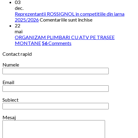
03
dec.
Reprezentantii ROSSIGNOL in competitiile din iarna
pentru
2025/2026
Comentariile sunt închise
Reprezentantii
22
ROSSIGNOL
mai
in
ORGANIZAM PLIMBARI CU ATV PE TRASEE
competitiile
MONTANE
56
Comments
din
Contact rapid
iarna
2025/2026
Numele
Email
Subiect
Mesaj