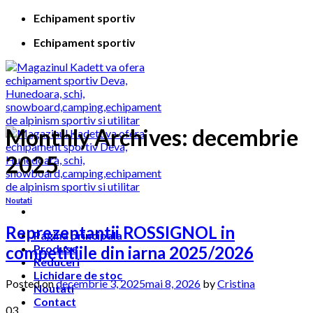
Skip
Echipament sportiv
to
Echipament sportiv
content
Monthly Archives:
decembrie
2025
Noutati
Reprezentantii ROSSIGNOL in
Pagina principala
Produse
competitiile din iarna 2025/2026
Reduceri
Lichidare de stoc
Posted on
decembrie 3, 2025
mai 8, 2026
by
Cristina
Noutati
Contact
03